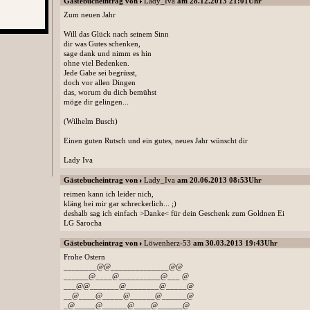
Gästebucheintrag von
Lady_Iva
am 28.12.2013 21:01Uhr
Zum neuen Jahr
Will das Glück nach seinem Sinn
dir was Gutes schenken,
sage dank und nimm es hin
ohne viel Bedenken.
Jede Gabe sei begrüsst,
doch vor allen Dingen
das, worum du dich bemühst
möge dir gelingen...
(Wilhelm Busch)
Einen guten Rutsch und ein gutes, neues Jahr wünscht dir
Lady Iva
Gästebucheintrag von
Lady_Iva
am 20.06.2013 08:53Uhr
reimen kann ich leider nich,
kläng bei mir gar schreckerlich... ;)
deshalb sag ich einfach >Danke< für dein Geschenk zum Goldnen Ei
LG Sarocha
Gästebucheintrag von
Löwenherz-53
am 30.03.2013 19:43Uhr
Frohe Ostern
________@@______________@@
______@____@__________@___ @
___@@_______@________@_____@
__@____@_____@______@______@
_@_____@______@____@______@