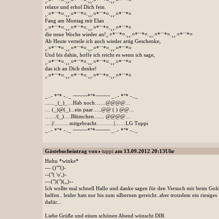
¸.¤*¨¨*¤.¸¸.¤*¨¨*¤.¸¸.¤*¨¨*¤.¸¸.¤*¨¨*¤
relaxe und erhol Dich fein.
¸.¤*¨¨*¤.¸¸.¤*¨¨*¤.¸¸.¤*¨¨*¤.¸¸.¤*¨¨*¤
Fang am Montag mit Elan
¸.¤*¨¨*¤.¸¸.¤*¨¨*¤.¸¸.¤*¨¨*¤.¸¸.¤*¨¨*¤
die neue Woche wieder an!¸.¤*¨¨*¤.¸¸.¤*¨¨*¤.¸¸.¤*¨¨*¤.¸¸.¤*¨¨*¤
Ab Heute verteile ich auch wieder artig Geschenke,
¸.¤*¨¨*¤.¸¸.¤*¨¨*¤.¸¸.¤*¨¨*¤.¸¸.¤*¨¨*¤
Und bis dahin, hoffe ich reicht es wenn ich sage,
¸.¤*¨¨*¤.¸¸.¤*¨¨*¤.¸¸.¤*¨¨*¤.¸¸.¤*¨¨*¤
das ich an Dich denke!
¸.¤*¨¨*¤.¸¸.¤*¨¨*¤.¸¸.¤*¨¨*¤.¸¸.¤*¨¨*¤
_..- *°* -.._ ~~~~~*°*~~~~~ _..- *°* -.._
...…_(_)_…Hab noch……@@@@…
… (_)@(_)...ein paar…..@@ ( ) @@…
……/(_)….Blümchen....... @@@@…
….|/……...mitgebracht….……|……LG Tuppi
_..- *°* -.._ ~~~~~*°*~~~~~ _..- *°* -.._
Gästebucheintrag von
tuppi
am 13.09.2012 20:13Uhr
Huhu *winke*
--- ()""()-
--("( 'o',)-
---(")(")(,,)--
Ich wollte mal schnell Hallo und danke sagen für den Versuch mir beim Gol
helfen.. leider hats nur bis zum silbernen gereicht..aber trotzdem ein riesi
dafür...
Liebe Grüße und einen schönen Abend wünscht DIR