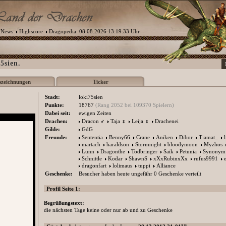
News
Highscore
Dragopedia
08.08.2026 13:19:33 Uhr
5sien.
szeichnungen
Ticker
Stadt:
loki75sien
Punkte:
18767
(Rang 2052 bei 109370 Spielern)
Dabei seit:
ewigen Zeiten
Drachen:
Dracon
♂
Taja
♀
Leija
♀
Drachenei
Gilde:
GdG
Freunde:
Sententia
Benny66
Crane
Aniken
Dibor
Tiamat_
martach
haraldson
Stormnight
bloodymoon
Myzhos
Lunn
Dragonthe
Todbringer
Saik
Petunia
Synonym
Schnittle
Kodar
ShawnS
xXxRubinxXx
rufus9991
dragonfart
lolimaus
tuppi
Alliance
Geschenke:
Besucher haben heute ungefähr 0 Geschenke verteilt
Profil Seite 1:
Begrüßungstext:
die nächsten Tage keine oder nur ab und zu Geschenke