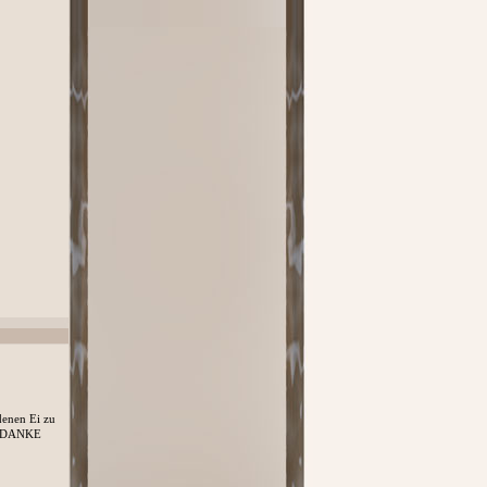
denen Ei zu
ges DANKE