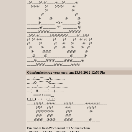
_@____@_@_____@__@______@
__@@@___@____@@@_____@
__________@ _____________@
________@ _________________@
______@_____@_______@_____ @
______@________ =O =________ @
_______@._______ ^v^ .________ @
______@@@@___________@@@@
_@@_@______@@@@@@_____@__@@
@_@_@@______@____@____@__@_@_@
@_____@_______@___@___@_____@__@
_@_____@______@___@___@____@__@
__@_____@@@_________@@@_____@
___@_____@_____________@______@
____@_____@@@_____@@@_____@
_____@@@_____@@@_____@@@
Gästebucheintrag von
tuppi
am 23.09.2012 12:53Uhr
......./),,,,,``´´,,,,,/)................
......./O.´´´´´´´´´/O..............
....../....^...........^.....}..............
....(.....0...........0.....)..........
.......====O ====__.........
(_|_|_)...o./.....(_|_|_).....
____@@@__@@@_____@@@_______@@@@@____
_____@@___@@_______@@_________@@@______
_____@@@@@@_______@@__________@________
_____@@___@@_______@@____________________
____@@@__@@@_____@@@_________@__ __
Ein frohes Rest-Wochenend mit Sonnenschein