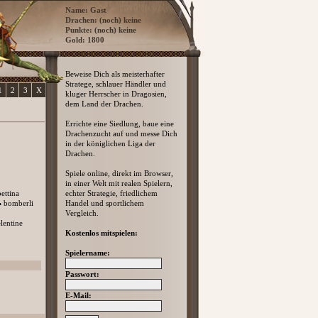
Name: Gast
Drachen: (noch) keine
Punkte: (noch) keine
Gold: 1800
Beweise Dich als meisterhafter
Stratege, schlauer Händler und
1
2
3
X
kluger Herrscher in Dragosien,
dem Land der Drachen.
Errichte eine Siedlung, baue eine
Drachenzucht auf und messe Dich
in der königlichen Liga der
Drachen.
Spiele online, direkt im Browser,
in einer Welt mit realen Spielern,
bettina
echter Strategie, friedlichem
bomberli
Handel und sportlichem
Vergleich.
elentine
Kostenlos mitspielen:
Spielername:
Passwort:
E-Mail: