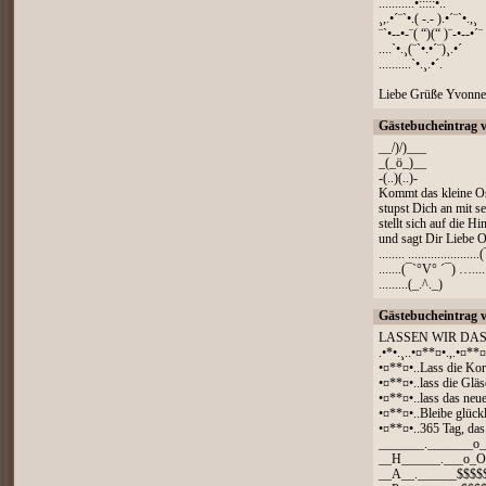
...........•:::::•..
¸,.•´¨`•.( -.- ).•´¨`•.,¸
¨`•--•-¨( “)(“ )¨-•--•´¨
....`•.¸(¨`•.•´¨)¸.•´
..........`•.¸.•´.
Liebe Grüße Yvonne
Gästebucheintrag 
__/)/)___
_(_ö_)__
-(..)(..)-
Kommt das kleine Os
stupst Dich an mit 
stellt sich auf die Hi
und sagt Dir Liebe 
........ ...................
.......(¯`°V° ´¯) …....
.........(_.^._)
Gästebucheintrag 
LASSEN WIR DAS
.•*•.¸..•¤**¤•.,.•¤**¤
•¤**¤•..Lass die Kor
•¤**¤•..lass die Gläs
•¤**¤•..lass das neu
•¤**¤•..Bleibe glück
•¤**¤•..365 Tag, das
_______._______o
__H______.___o_
__A__.______$$$$