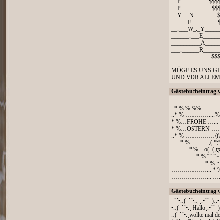
__P______.___$$$
__P____.______$$
__Y_._N____.___.
_.____E_____.___.
__.___W_._Y_____
______.___E_____
__________A_____
___.______R_____
________._____$$
MÖGE ES UNS G
UND VOR ALLEM 
Gästebucheintrag 
. * % % %%……….
..* % …………....
* %…FROHE …... %
* %…OSTERN ……~~
..* % ……………/)'/)…
..…* %……… ,( *;*
………* %…o(_(,ღ,) 
………… * % ¨´“˜~.“
…………….. * % :::::
………………... * %:
………………... …..
Gästebucheintrag 
¯`´•.¸(¯`´•.¸ ¸.•´´¯)¸.•
•.¸(¯`´•.¸ Hallo¸.•´´¯)
.¸(¯`´•.¸wollte mal de