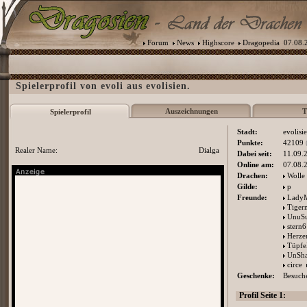
Forum
News
Highscore
Dragopedia
07.08.2
Spielerprofil von evoli aus evolisien.
Auszeichnungen
T
Spielerprofil
Stadt:
evolisi
Punkte:
42109
Realer Name:
Dialga
Dabei seit:
11.09.
Online am:
07.08.
Drachen:
Wolle
Gilde:
p
Freunde:
LadyM
Tiger
UnuSu
stern6
Herze
Tüpfe
UnSha
circe
Geschenke:
Besuche
Profil Seite 1: