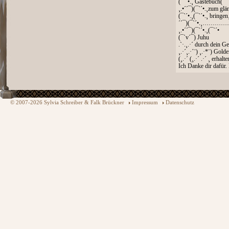
(¯`´•.¸ Gästebuch(¯`´•
¸.•´´¯)(¯`´•.¸zum glän
(¯`´•.¸(¯`´•.¸ bringen
´´¯)(¯`´•.¸……
¸.•´´¯)(¯`´•.¸(¯`´•
(¯`v´¯) Juhu
.`·.¸.·´ durch dein G
¸.·´¸.·´¨) ¸.·*¨) Gol
(¸.·´ (¸.·´ .·´ ¸ erhalte
Ich Danke dir dafür
© 2007-2026 Sylvia Schreiber & Falk Brückner
Impressum
Datenschutz