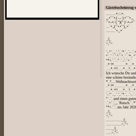
Gästebucheintrag 
...........•:::::•..
¸,.•´¨`•.( -.- ).•´¨`•.,¸
¨`•--•-¨( “)(“ )¨-•--•´¨
....`•.¸(¨`•.•´¨)¸.•´
..........`•.¸.•´
_/|_
>,"<
`-.°´..‚.´.’,.`*.´,.´-..`.
°´..`.´.´.°.`.°..` .`*.. °`
°*+.`.´..° .`.-’.`+.´
..* ?*……….*….*
….*..*?…..*…?…*
Ich wünsche Dir und
eine schöne besinnli
*..?.....Weihnachtsz
..* ?*……….*….*
….*..*?…..*…?…*
`-.°´..‚.´.’,.`*.´, .´-..`
°´..`. und einen guten
.´.+`.´,.,.`Rutsch.´..*’.
°*+.`.´..ins Jahr 2026
_/|_
>,"<
................._/|_
...... ..........>,"<
......._/|_
......>,"<