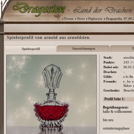
Forum
News
Highscore
Dragopedia
07.08.2
Spielerprofil von arnold aus arnoldsien.
Auszeichnungen
T
Spielerprofil
Stadt:
arnolds
Punkte:
243
(R
Dabei seit:
06.03.
Drachen:
-
Gilde:
Jo-Ba
Freunde:
_bo
Baker
Geschenke:
Besuche
Profil Seite 1:
Begrüßungstext:
hallo & willkommen
bin neu
orientierungsphase