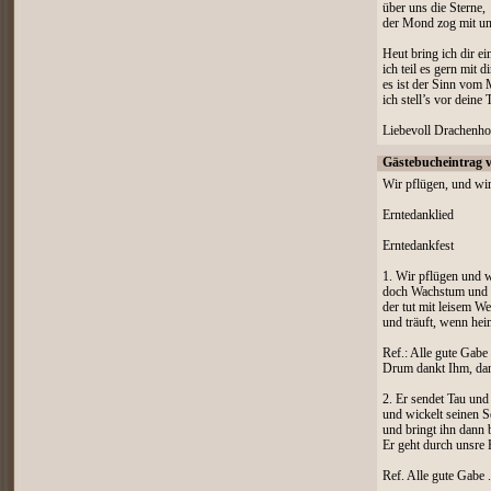
über uns die Sterne,
der Mond zog mit un
Heut bring ich dir ei
ich teil es gern mit di
es ist der Sinn vom 
ich stell’s vor deine 
Liebevoll Drachenho
Gästebucheintrag 
Wir pflügen, und wir
Erntedanklied
Erntedankfest
1. Wir pflügen und 
doch Wachstum und 
der tut mit leisem W
und träuft, wenn he
Ref.: Alle gute Gab
Drum dankt Ihm, dank
2. Er sendet Tau u
und wickelt seinen S
und bringt ihn dann 
Er geht durch unsre
Ref. Alle gute Gabe .