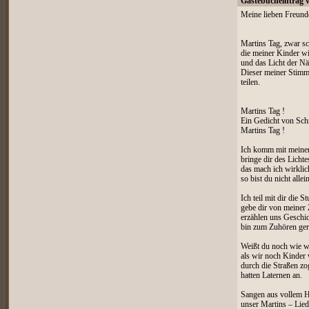
Gästebucheintrag 
Meine lieben Freund
Martins Tag, zwar sc
die meiner Kinder wi
und das Licht der Näc
Dieser meiner Stimm
teilen.
Martins Tag !
Ein Gedicht von Sc
Martins Tag !
Ich komm mit meiner
bringe dir des Lichte
das mach ich wirklic
so bist du nicht allein
Ich teil mit dir die S
gebe dir von meiner 
erzählen uns Geschi
bin zum Zuhören gern
Weißt du noch wie w
als wir noch Kinder
durch die Straßen z
hatten Laternen an.
Sangen aus vollem H
unser Martins – Lied