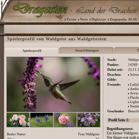
Forum
News
Highscore
Dragopedia
06.08.2
Spielerprofil von Waldgeist aus Waldgeistsien.
Auszeichnungen
T
Spielerprofil
Stadt:
Waldgei
Punkte:
14269
Dabei seit:
23.11.
Drachen:
Schwer
Gilde:
-
Freunde:
LadyL
Anthr
Arvin
Flach
Lights
Nutzt
Geschenke:
Besuche
Profil Seite 1:
Begrüßungstext:
Ein kleiner Waldgeist
Realer Name:
Frau Waldgeist
Der Baum war uralt un