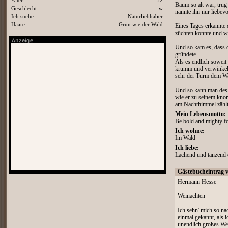
Alter:
32
Baum so alt war, trug
Geschlecht:
w
nannte ihn nur liebev
Ich suche:
Naturliebhaber
Haare:
Grün wie der Wald
Eines Tages erkannte
züchten konnte und w
Und so kam es, dass d
gründete.
Als es endlich soweit
krumm und verwinkelt
sehr der Turm dem Wal
Und so kann man des 
wie er zu seinem knor
am Nachthimmel zählt
Mein Lebensmotto:
Be bold and mighty fo
Ich wohne:
Im Wald
Ich liebe:
Lachend und tanzend 
Gästebucheintrag 
Hermann Hesse
Weinachten
Ich sehn' mich so na
einmal gekannt, als 
unendlich großes Wel