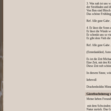
3. Was nah ist uns w
der Strohhalm und d
Von Ihm sind Büsch 
Das schöne Frühlin
Ref. Alle gute Gabe .
4. Er lässt die Sonn
Er lässt die Winde w
Er schenkt uns so vie
Er gibt dem Vieh di
Ref. Alle gute Gabe .
(Erntedanklied, Auto
Es ist die Zeit Mich
Eine Zeit, mit den K
Diese Zeit ruft schö
In diesem Sinne, wü
liebevoll
Drachenholdin Mimmi
Gästebucheintrag 
Meine lieben Freund
­ ­ ­
­ mit dem Schwinden 
Natur zurück. Das G