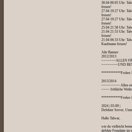
30.04 00:05 Uhr: Talw
freuen!
27.04 19:27 Uhr: Talw
freuen!
27.04 19:27 Uhr: Talw
freuen!
25.04 21:58 Uhr: Tal
21.04 21:55 Uhr: Talw
freuen!
21.04 06:33 Uhr: Talw
Kaufmann freuen!
Alte Banner:
2012/2013
~~~~~~~ALLEN F
~~~~~~~~UND BE
***********Frohes 
2013/2014
~~~~~~~~~ Allen ei
~~~~ fröhliche Weihn
***********Frohes N
2024 | 03.09 |
Defekter Server, Um
Hallo Talwar,
wie du vielleicht beme
defekte Festplatte im