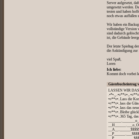
Server aufgesetzt, da
umgesetzt werden. Dan
testen und haben hoff
noch etwas auffallen 
Wir haben ein Backup 
vollständige Version
sind dadurch gelöscht
ist, die Gebäude leerg
Der letzte Spieltag d
die Ankündigung zur 
viel Spaß,
Loren
Ich liebe:
Kommt doch vorbei les
Gästebucheintrag 
LASSEN WIR DAS
.•*•.¸..•¤**¤•.,.•¤**¤
•¤**¤•..Lass die Kor
•¤**¤•..lass die Gläs
•¤**¤•..lass das neu
•¤**¤•..Bleibe glück
•¤**¤•..365 Tag, das
_______._______o
__H______.___o_
__A__.______$$$$
__P______.___$$$
__P____.______$$