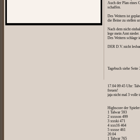
Auch der Plan eines 
schaffen.
Des Weitern ist gepla
die Beine zu stellen 
Nach dem nicht einha
lege mein Amt nieder.
Des Weitern schlage i
DER D.V.:nicht lesbar
Tagebuch siehe Seite 
17.04 09:45 Uhr: Tal
freuen!
jaja nicht mal 3 volle 
Highscore der Spiele
1 Talwar 593
2 xxxson 499
3 xxxki 471
4 xxx16 464
5 xxxse 461
20.04
1 Talwar 765