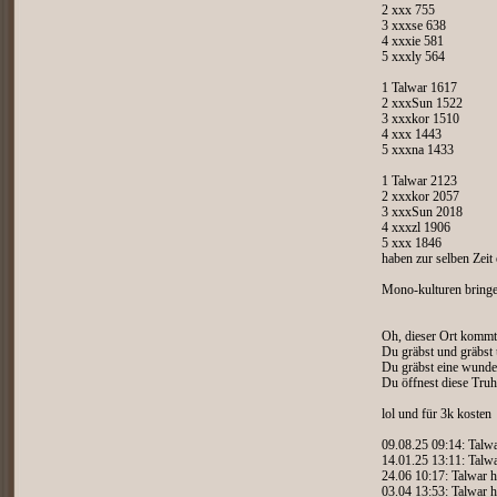
2 xxx 755
3 xxxse 638
4 xxxie 581
5 xxxly 564
1 Talwar 1617
2 xxxSun 1522
3 xxxkor 1510
4 xxx 1443
5 xxxna 1433
1 Talwar 2123
2 xxxkor 2057
3 xxxSun 2018
4 xxxzl 1906
5 xxx 1846
haben zur selben Zeit
Mono-kulturen bringen
Oh, dieser Ort kommt D
Du gräbst und gräbst 
Du gräbst eine wunde
Du öffnest diese Tru
lol und für 3k kosten
09.08.25 09:14: Talwa
14.01.25 13:11: Talwa
24.06 10:17: Talwar h
03.04 13:53: Talwar h