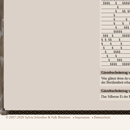
_§§§§___§___§§§§
_________§______
________§___§§_§
_______§________
_______§______§_
_______§____§___
________§____§§§
_______§§§§§____
_§§§__§_____§§§§
§_§_§§____§_____
§____§_____§____
_§____§____§____
__§____§§§§_____
___§____§_______
____§____§§§____
_____§§§§___§§§§
Gästebucheintrag 
Was glänzt denn da 
der Berühmtheit erha
Gästebucheintrag 
Das Silberne Ei der 
© 2007-2026 Sylvia Schreiber & Falk Brückner
Impressum
Datenschutz