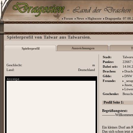
Forum
News
Highscore
Dragopedia
07.08.2
Spielerprofil von Talwar aus Talwarsien.
Auszeichnungen
T
Spielerprofil
Stadt:
Talwars
Punkte:
22667
Geschlecht:
m
Dabei seit:
14.04.
Land:
Deutschland
Drachen:
Drach
Gilde:
DNW
Freunde:
_sera
Jinet
Löwen
Geschenke:
Besuche
Profil Seite 1:
Begrüßungstext:
-----------Willkommen 
Ein kleines Dorf am 
Das sich schon jetzt z