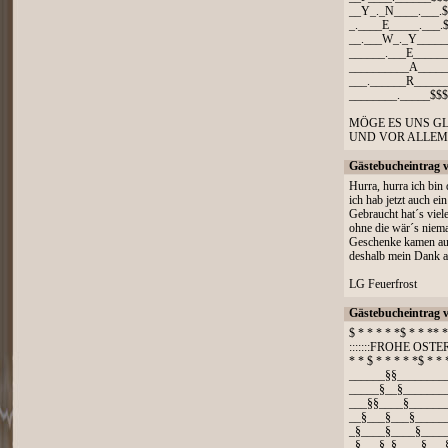
__Y_._N____.___.
_.____E_____.___.
__.___W_._Y_____
______.___E_____
__________A_____
___.______R_____
________._____$$
MÖGE ES UNS G
UND VOR ALLEM 
Gästebucheintrag 
Hurra, hurra ich bin 
ich hab jetzt auch ei
Gebraucht hat´s viele
ohne die wär´s niema
Geschenke kamen au
deshalb mein Dank a
LG Feuerfrost
Gästebucheintrag 
$ * * * * *$ * * ** 
:::::::FROHE OSTERN:
* * $ * * * * *$ * *
______§§________
_____§__§_______
___§§____§______
__§___§___§_____
_§____§____§____
_§___§_§____§___