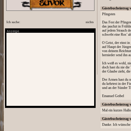
Gästebucheintrag 
Pfingsten
Ich suche:
nichts
Das Fest der Pfings
das jauchzt in Frühl
auf jedem Strauch d
schwebt eine Ros’ a
O Geist, der einst i
auf Haupt der Jünger
von deinem Reichtum
hernieder send ihn a
Ich weiß es wohl, ni
doch hast du nie die
der Glaube zieht, die
Der Armen hast du 
du kehrtest in der Fi
und an der Sünder Ti
Emanuel Geibel
Gästebucheintrag 
Mal ein kurzes Hallo
Gästebucheintrag 
Danke. Ich wünsche 