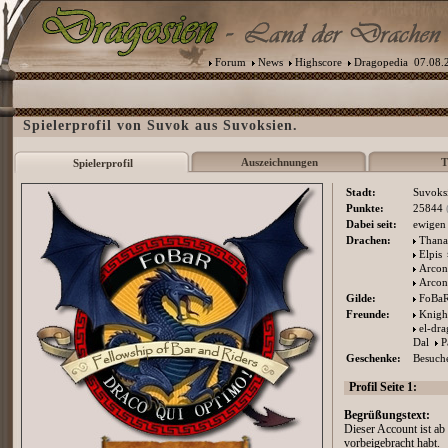
Forum
News
Highscore
Dragopedia
07.08.2
Spielerprofil von Suvok aus Suvoksien.
Auszeichnungen
T
Spielerprofil
Stadt:
Suvoks
Punkte:
25844
Dabei seit:
ewigen 
Drachen:
Thana
Elpis
Arcon
Arcon
Gilde:
FoBa
Freunde:
Knigh
el-dr
Dal
P
Geschenke:
Besuche
Profil Seite 1:
Begrüßungstext:
Dieser Account ist ab 
vorbeigebracht habt.