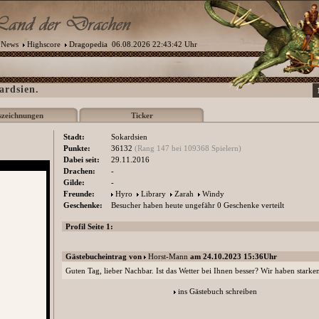
News
Highscore
Dragopedia
06.08.2026 22:43:42 Uhr
ardsien.
szeichnungen
Ticker
Stadt:
Sokardsien
Punkte:
36132
(Rang 147 bei 109368 Spielern)
Dabei seit:
29.11.2016
Drachen:
-
Gilde:
-
Freunde:
Hyro
Library
Zarah
Windy
Geschenke:
Besucher haben heute ungefähr 0 Geschenke verteilt
Profil Seite 1:
Gästebucheintrag von
Horst-Mann
am 24.10.2023 15:36Uhr
Guten Tag, lieber Nachbar. Ist das Wetter bei Ihnen besser? Wir haben starke
ins Gästebuch schreiben