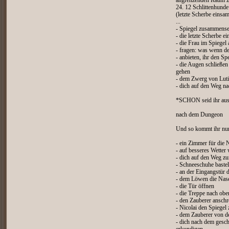
angrenzenden Raum z
24. 12 Schlittenhund
(letzte Scherbe ein
...
- Spiegel zusammense
- die letzte Scherbe ei
- die Frau im Spiegel
- fragen: was wenn de
- anbieten, ihr den Sp
- die Augen schließe
gehen
- dem Zwerg von Luti
- dich auf den Weg n
*SCHON seid ihr aus
nach dem Dungeon
Und so kommt ihr nun
- ein Zimmer für die
- auf besseres Wetter
- dich auf den Weg z
- Schneeschuhe baste
- an der Eingangstür 
- dem Löwen die Nase
- die Tür öffnen
- die Treppe nach ob
- den Zauberer anschr
- Nicolai den Spiegel 
- dem Zauberer von d
- dich nach dem ges