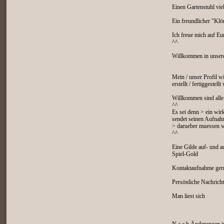
Einen Gartenstuhl viel
Ein freundlicher "Kl
Ich freue mich auf E
^^
Willkommen in unser
Mein / unser Profil w
erstellt / fertiggestell
Willkommen sind alle 
^^
Es sei denn > ein wir
sendet seinen Aufnah
> darueber muessen 
^^
Eine Gilde auf- und a
Spiel-Gold
Kontaktaufnahme ger
Persönliche Nachrich
Man liest sich