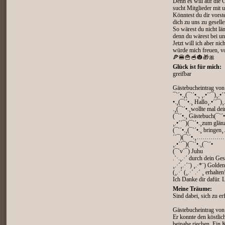
Denn es will auf die
sucht Mitglieder mit 
Könntest du dir vorste
dich zu uns zu gesell
So wärest du nicht län
denn du wärest bei uns
Jetzt will ich aber nic
würde mich freuen, vo
🍕🍔🍟🥣🎃🎁🎀
Glück ist für mich:
greifbar
Gästebucheintrag vo
¯`´•.¸(¯`´•.¸ ¸.•´´¯)¸.•´
•.¸(¯`´•.¸ Hallo¸.•´´¯)¸
.¸(¯`´•.¸wollte mal dei
(¯`´•.¸ Gästebuch(¯`´•.
¸.•´´¯)(¯`´•.¸zum glänz
(¯`´•.¸(¯`´•.¸ bringen¸.
´´¯)(¯`´•.¸………
¸.•´´¯)(¯`´•.¸(¯`´•
(¯`v´¯) Juhu
.`·.¸.·´ durch dein Ge
¸.·´¸.·´¨) ¸.·*¨) Gold
(¸.·´ (¸.·´ .·´ ¸ erhalten
Ich Danke dir dafür.
Meine Träume:
Sind dabei, sich zu er
Gästebucheintrag vo
Er konnte den köstlic
beinahe riechen. Ein 