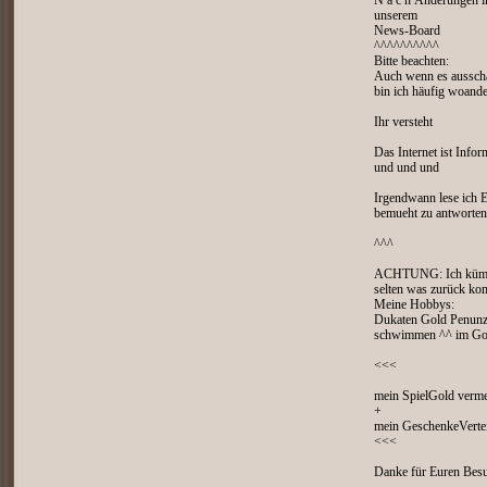
N a c h Änderungen i
unserem
News-Board
^^^^^^^^^^
Bitte beachten:
Auch wenn es ausscha
bin ich häufig woand
Ihr versteht
Das Internet ist Infor
und und und
Irgendwann lese ich 
bemueht zu antworten
^^^
ACHTUNG: Ich kümmer 
selten was zurück ko
Meine Hobbys:
Dukaten Gold Penunz
schwimmen ^^ im Go
<<<
mein SpielGold verm
+
mein GeschenkeVertei
<<<
Danke für Euren Besu