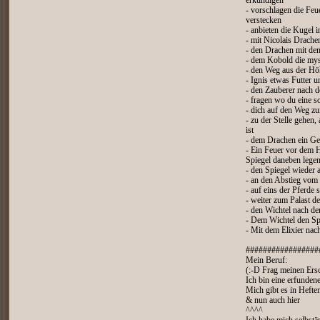
erkundigen
- vorschlagen die Feu
verstecken
- anbieten die Kugel i
- mit Nicolais Drache
- den Drachen mit de
- dem Kobold die mys
- den Weg aus der Hö
- Ignis etwas Futter u
- den Zauberer nach d
- fragen wo du eine s
- dich auf den Weg z
- zu der Stelle gehen,
ist
- dem Drachen ein Ge
- Ein Feuer vor dem
Spiegel daneben lege
- den Spiegel wieder
- an den Abstieg vom
- auf eins der Pferde 
- weiter zum Palast d
- den Wichtel nach de
- Dem Wichtel den Sp
- Mit dem Elixier na
#################
Mein Beruf:
(:-D Frag meinen Ers
Ich bin eine erfunden
Mich gibt es in Hefte
& nun auch hier
^^^^