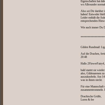
Eigenschaften hat dah
wo Allrounder normal
Also sei Dir darüber 
haben! Entweder bleib
Leider enthält die An
entsprechenden Hinwe
Wie auch immer Du Di
*****************
Gilden Rundmail: Lig
Auf die Drachen, fert
20:48
Hallo 2FlowerFairy4,
bald startet sie wiede
also, Gildenarenen z
auszuknobeln. Am 14.
was in ihnen steckt.
Für eine Mannschaft 
zusammentrommeln. Di
Drachische Grüße,
Loren & fee