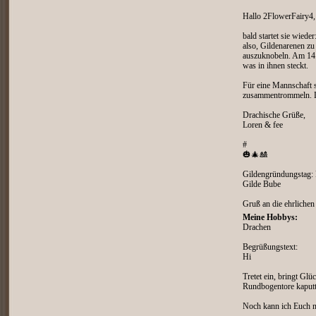
Hallo 2FlowerFairy4,
bald startet sie wiede
also, Gildenarenen z
auszuknobeln. Am 14.
was in ihnen steckt.
Für eine Mannschaft 
zusammentrommeln. Di
Drachische Grüße,
Loren & fee
#
🎃🎄🎎
Gildengründungstag:
Gilde Bube
Gruß an die ehrliche
Meine Hobbys:
Drachen
Begrüßungstext:
Hi
Tretet ein, bringt Gl
Rundbogentore kaputt
Noch kann ich Euch ni