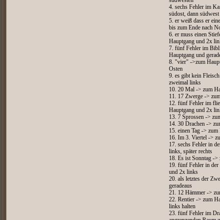
südwesten
4. sechs Fehler im K
südost, dann südwest
5. er weiß dass er ei
bis zum Ende nach N
6. er muss einen Sti
Hauptgang und 2x lin
7. fünf Fehler im Bi
Hauptgang und gerad
8. "vier" ->zum Haup
Osten
9. es gibt kein Fleis
zweimal links
10. 20 Mal -> zum Ha
11. 17 Zwerge -> zum
12. fünf Fehler im fl
Hauptgang und 2x lin
13. 7 Sprossen -> zu
14. 30 Drachen -> zu
15. einen Tag -> zum
16. Im 3. Viertel -> 
17. sechs Fehler in 
links, später rechts
18. Es ist Sonntag -
19. fünf Fehler in d
und 2x links
20. als letztes der 
geradeaus
21. 12 Hämmer -> zu
22. Rentier -> zum Ha
links halten
23. fünf Fehler im Dr