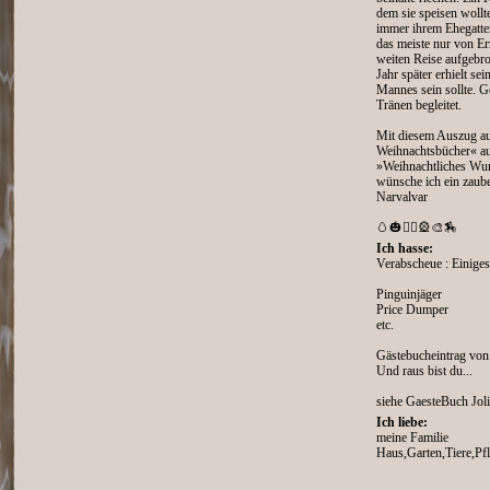
dem sie speisen woll
immer ihrem Ehegatten
das meiste nur von Er
weiten Reise aufgebro
Jahr später erhielt se
Mannes sein sollte. G
Tränen begleitet.
Mit diesem Auszug aus
Weihnachtsbücher« a
»Weihnachtliches Wu
wünsche ich ein zaube
Narvalvar
🥚🎃💂‍♂️🎡🎨🏇
Ich hasse:
Verabscheue : Einiges
Pinguinjäger
Price Dumper
etc.
Gästebucheintrag von
Und raus bist du...
siehe GaesteBuch Jol
Ich liebe:
meine Familie
Haus,Garten,Tiere,Pf