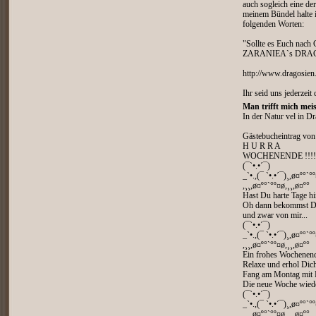
auch sogleich eine de
meinem Bündel halte ic
folgenden Worten:
"Sollte es Euch nach 
ZARANIEA`s DR
http://www.dragosie
Ihr seid uns jederzeit
Man trifft mich meis
In der Natur vel in Dr
Gästebucheintrag vo
H U R R A
WOCHENENDE !!!!
(¯`•.•´¯)
_`•.,(¯ `•.•´¯)¸,ø¤º°`°
,¸¸,ø¤º°`°º¤ø,¸¸,ø¤º°
Hast Du harte Tage hi
Oh dann bekommst Du
und zwar von mir...
(¯`•.•´¯)
_`•.,(¯ `•.•´¯)¸,ø¤º°`°
,¸¸,ø¤º°`°º¤ø,¸¸,ø¤º°
Ein frohes Wochenend
Relaxe und erhol Dich
Fang am Montag mit 
Die neue Woche wiede
(¯`•.•´¯)
_`•.,(¯ `•.•´¯)¸,ø¤º°`°
,¸¸,ø¤º°`°º¤ø,¸¸,ø¤º°