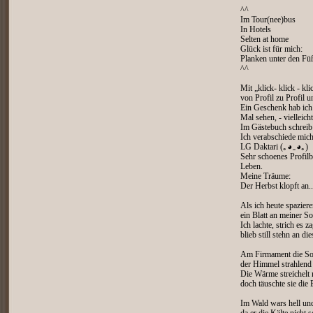
^^
Im Tour(nee)bus
In Hotels
Selten at home
Glück ist für mich:
Planken unter den Fü
^^
Mit „klick- klick - kl
von Profil zu Profil un
Ein Geschenk hab ich 
Mal sehen, - vielleic
Im Gästebuch schreib 
Ich verabschiede mich
LG Daktari (｡◕‿◕｡)
Sehr schoenes Profilbi
Leben.
Meine Träume:
Der Herbst klopft an..
Als ich heute spaziere
ein Blatt an meiner So
Ich lachte, strich es z
blieb still stehn an d
Am Firmament die So
der Himmel strahlend 
Die Wärme streichelt 
doch täuschte sie die
Im Wald wars hell und