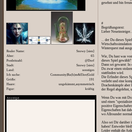
gesehnt und bin freun
#
Begrüßungstext:
Lieber Neueinsteiger..
... der Du dieses Spie
Wirtschaftssimulatio
Winterquest mal ausge
Realer Name:
Snowy [sien]
Alter:
65
Wie, Du hast was von
dieses Spiel gewählt?
Postleitzahl:
@Dorf
Dann sei gewarnt: In d
Stadt:
Snowy [sien]
Du zwar einen stolzen
Land:
sonstiges
stattfinden wird.
Ich suche:
Community|Ru(h)m&Ehre|Gold
Die Erfinder dieses S
Größe:
191
verliebt und eine kom
Haare:
ungekämmt,asymmetrisch
Drachenkämpfe aber li
Figur:
kräftig
der Regel abgelehnt, 
Wenn Du was mit Drac
und einen "spezialisi
positive Eigenschafte
Eigenschaften hat dah
wo Allrounder normal
Also sei Dir darüber 
haben! Entweder bleib
Leider enthält die An