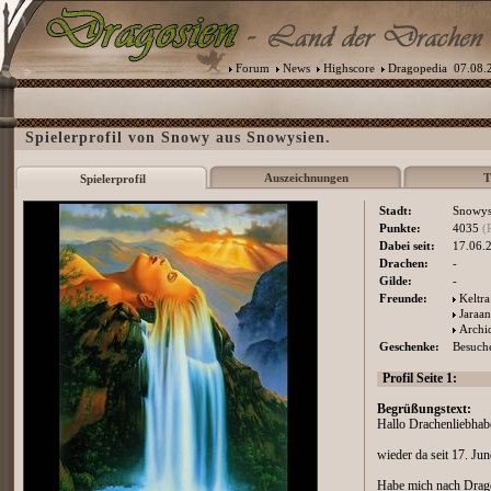
Forum
News
Highscore
Dragopedia
07.08.2
Spielerprofil von Snowy aus Snowysien.
Auszeichnungen
T
Spielerprofil
Stadt:
Snowys
Punkte:
4035
(
Dabei seit:
17.06.
Drachen:
-
Gilde:
-
Freunde:
Keltra
Jaraan
Archi
Geschenke:
Besuche
Profil Seite 1:
Begrüßungstext:
Hallo Drachenliebhab
wieder da seit 17. Ju
Habe mich nach Drago