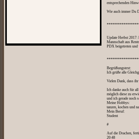
entsprechenden Hinwe
Wie auch immer Du Di
*****************
Update Herbst 2017: D
Mannschaft aus Rentne
PDX beigetreten und 
*****************
Begrüßungstext:
Ich grüße alle Gleich
Vielen Dank, dass ihr
Ich danke auch für all
möglich diese zu erwi
und ich gerade noch 
Meine Hobbys:
tanzen, kochen und na
Mein Beruf:
Student
#
Auf die Drachen, fert
20:48