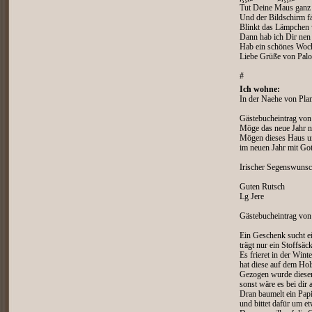
Tut Deine Maus ganz 
Und der Bildschirm f
Blinkt das Lämpchen 
Dann hab ich Dir nen 
Hab ein schönes Woc
Liebe Grüße von Pal
#
Ich wohne:
In der Naehe von Pla
Gästebucheintrag von
Möge das neue Jahr nu
Mögen dieses Haus un
im neuen Jahr mit Got
Irischer Segenswuns
Guten Rutsch
Lg Jere
Gästebucheintrag v
Ein Geschenk sucht ei
trägt nur ein Stoffsä
Es frieret in der Wint
hat diese auf dem Hol
Gezogen wurde dieser
sonst wäre es bei dir
Dran baumelt ein Papi
und bittet dafür um e