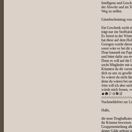
Intelligenz und Geschi
der Abwehr und im Tor
Weg zu stellen.
Gästebucheintrag v
Ein Geschenk sucht ei
trägt nur ein Stoffsä
Es frieret in der Wint
hat diese auf dem Hol
Gezogen wurde dieser
sonst wäre es bei dir
Dran baumelt ein Papi
und bittet dafür um e
Denn es will auf die
sucht Mitglieder mit 
Könntest du dir vorste
dich zu uns zu gesell
So wärest du nicht län
denn du wärest bei uns
Jetzt will ich aber nic
würde mich freuen, vo
🎄🎃🎈🎨🧶🛒
^^^^^^^^^^^^^^^^^
Nachmeldefrist zur 
Hallo,
die neue Dragballsais
ihr Können beweisen. 
Gruppeneinteilung all
deiner Gilde gelistet