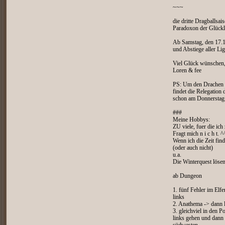
~~~
die dritte Dragballsai
Paradoxon der Glückl
Ab Samstag, den 17.12
und Abstiege aller Lige
Viel Glück wünschen
Loren & fee
PS: Um den Drachen n
findet die Relegation
schon am Donnerstag
###
Meine Hobbys:
ZU viele, fuer die ich
Fragt mich n i c h t. ^
Wenn ich die Zeit find
(oder auch nicht)
u.a.
Die Winterquest löse
ab Dungeon
1. fünf Fehler im Elf
links
2. Anathema -> dann 
3. gleichviel in den 
links gehen und dann