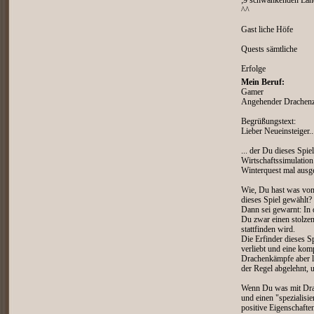
;9 schwankenden La
^^
Gast liche Höfe
Quests sämtliche
Erfolge
Mein Beruf:
Gamer
Angehender Drachenz
Begrüßungstext:
Lieber Neueinsteiger..
... der Du dieses Spie
Wirtschaftssimulatio
Winterquest mal ausge
Wie, Du hast was von
dieses Spiel gewählt?
Dann sei gewarnt: In d
Du zwar einen stolzen
stattfinden wird.
Die Erfinder dieses S
verliebt und eine kom
Drachenkämpfe aber li
der Regel abgelehnt, 
Wenn Du was mit Drac
und einen "spezialisi
positive Eigenschafte