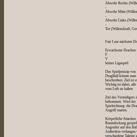
Abwehr Rechts (Willen
-
Abwehr Mitte (Willens
-
Abwehr Links (Willens
-
Tor (Willenskraft, Ge
Fair I zur nächsten D
Erwachsene Drachen u
F
V
letztes Ligaspiel:
Das Spielprinzip von
DragBall könnte man 
beschreiben: Ziel ist 
Wichtig ist dabei, a
vom Leib zu halten.
Ziel des Verteidigers 
bekommen. Wird der Ba
Spielrichtung: die Dr
Angriff starten.
Körperliche Attacken
Raumdeckung gespielt:
Angreifer auf den Ball
Außerdem verlangen v
verschiedene Talente a