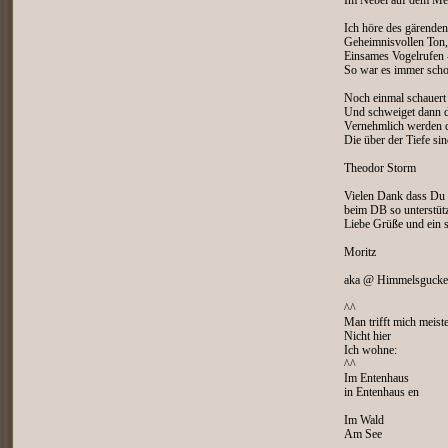
Im Nebel auf dem Me
Ich höre des gärende
Geheimnisvollen Ton,
Einsames Vogelrufen 
So war es immer scho
Noch einmal schauert 
Und schweiget dann 
Vernehmlich werden 
Die über der Tiefe sin
Theodor Storm
Vielen Dank dass Du 
beim DB so unterstütz
Liebe Grüße und ein
Moritz
aka @ Himmelsgucke
^^
Man trifft mich meist
Nicht hier
Ich wohne:
^^
Im Entenhaus
in Entenhaus en
Im Wald
Am See