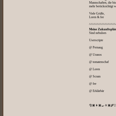
Mannschaften, die bis
mehr berücksichtigt 
Viele Grüße,
Loren & fee
^^^^^^^^^^^^^^^^^
Meine Zukunftsplän
Sind nebuloes
Userscripte
@ Pernaug
@ Uranos
@ tomatenschaf
@ Loren
@ Scram
@ fee
@ Erklärbär
🎅🏿👩🏿‍🍳👨🏿‍🌾👨🏿‍⚖