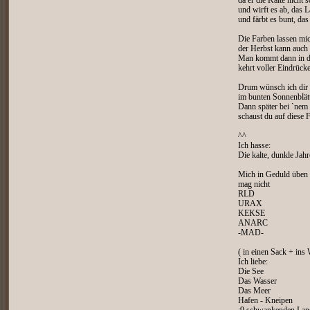
da er die Kälte nicht 
und wirft es ab, das L
und färbt es bunt, das 
Die Farben lassen mi
der Herbst kann auch 
Man kommt dann in 
kehrt voller Eindrücke
Drum wünsch ich dir n
im bunten Sonnenblät
Dann später bei `nem
schaust du auf diese 
^^
Ich hasse:
Die kalte, dunkle Jahr
Mich in Geduld üben
mag nicht
RLD
URAX
KEKSE
ANARC
-MAD-
( in einen Sack + ins 
Ich liebe:
Die See
Das Wasser
Das Meer
Hafen - Kneipen