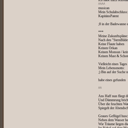
Ich habe mich selbst
^^^^
musican
Mein Schulabschluss:
KapitänsPatent
;8 in der Badewanne e
***
Meine Zukunftspläne:
Nach den "SternBilde
Keine Flaute haben
Keinen Orkan
Keinen Monsun / kei
Keinen Mast & Schot
Vielleicht eines Tage
Mein Lebensmotto:
;) Bin auf der Suche
habe eines gefunden
^^
Ans Haff nun fliegt 
Und Dämmrung bricht
Über die feuchten Wa
Spiegelt der Abendsch
Graues Geflügel husc
Neben dem Wasser he
Wie Träume liegen die