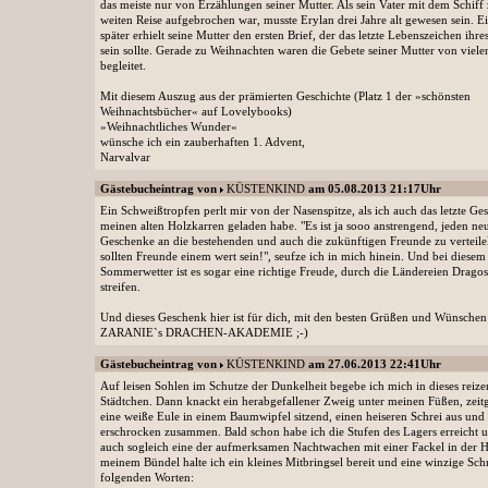
das meiste nur von Erzählungen seiner Mutter. Als sein Vater mit dem Schiff 
weiten Reise aufgebrochen war, musste Erylan drei Jahre alt gewesen sein. Ei
später erhielt seine Mutter den ersten Brief, der das letzte Lebenszeichen ihr
sein sollte. Gerade zu Weihnachten waren die Gebete seiner Mutter von viel
begleitet.
Mit diesem Auszug aus der prämierten Geschichte (Platz 1 der »schönsten
Weihnachtsbücher« auf Lovelybooks)
»Weihnachtliches Wunder«
wünsche ich ein zauberhaften 1. Advent,
Narvalvar
Gästebucheintrag von
KÜSTENKIND
am 05.08.2013 21:17Uhr
Ein Schweißtropfen perlt mir von der Nasenspitze, als ich auch das letzte Ge
meinen alten Holzkarren geladen habe. "Es ist ja sooo anstrengend, jeden ne
Geschenke an die bestehenden und auch die zukünftigen Freunde zu verteilel
sollten Freunde einem wert sein!", seufze ich in mich hinein. Und bei diesem
Sommerwetter ist es sogar eine richtige Freude, durch die Ländereien Dragos
streifen.
Und dieses Geschenk hier ist für dich, mit den besten Grüßen und Wünschen
ZARANIE`s DRACHEN-AKADEMIE ;-)
Gästebucheintrag von
KÜSTENKIND
am 27.06.2013 22:41Uhr
Auf leisen Sohlen im Schutze der Dunkelheit begebe ich mich in dieses reiz
Städtchen. Dann knackt ein herabgefallener Zweig unter meinen Füßen, zeitg
eine weiße Eule in einem Baumwipfel sitzend, einen heiseren Schrei aus und 
erschrocken zusammen. Bald schon habe ich die Stufen des Lagers erreicht 
auch sogleich eine der aufmerksamen Nachtwachen mit einer Fackel in der H
meinem Bündel halte ich ein kleines Mitbringsel bereit und eine winzige Schr
folgenden Worten: