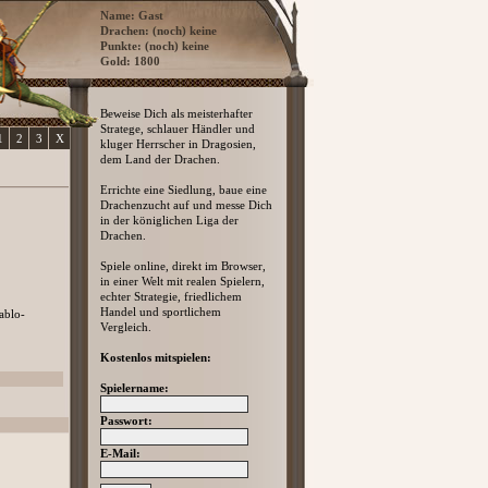
Name: Gast
Drachen: (noch) keine
Punkte: (noch) keine
Gold: 1800
Beweise Dich als meisterhafter
Stratege, schlauer Händler und
1
2
3
X
kluger Herrscher in Dragosien,
dem Land der Drachen.
Errichte eine Siedlung, baue eine
Drachenzucht auf und messe Dich
in der königlichen Liga der
Drachen.
Spiele online, direkt im Browser,
in einer Welt mit realen Spielern,
echter Strategie, friedlichem
Handel und sportlichem
ablo-
Vergleich.
Kostenlos mitspielen:
Spielername:
Passwort:
E-Mail: