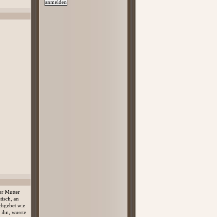
er Mutter
isch, an
chgebet wie
 ihn, wusste