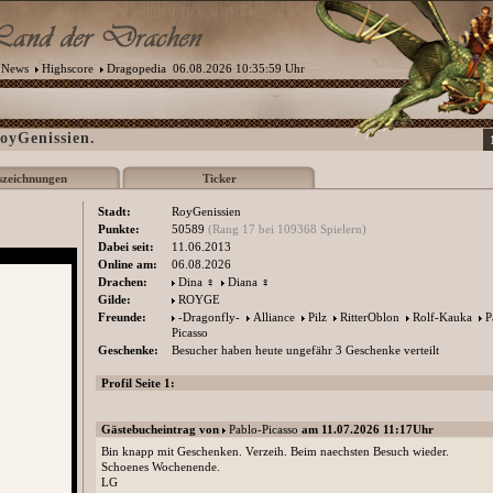
News
Highscore
Dragopedia
06.08.2026 10:35:59 Uhr
oyGenissien.
szeichnungen
Ticker
Stadt:
RoyGenissien
Punkte:
50589
(Rang 17 bei 109368 Spielern)
Dabei seit:
11.06.2013
Online am:
06.08.2026
Drachen:
Dina
♀
Diana
♀
Gilde:
ROYGE
Freunde:
-Dragonfly-
Alliance
Pilz
RitterOblon
Rolf-Kauka
P
Picasso
Geschenke:
Besucher haben heute ungefähr 3 Geschenke verteilt
Profil Seite 1:
Gästebucheintrag von
Pablo-Picasso
am 11.07.2026 11:17Uhr
Bin knapp mit Geschenken. Verzeih. Beim naechsten Besuch wieder.
Schoenes Wochenende.
LG