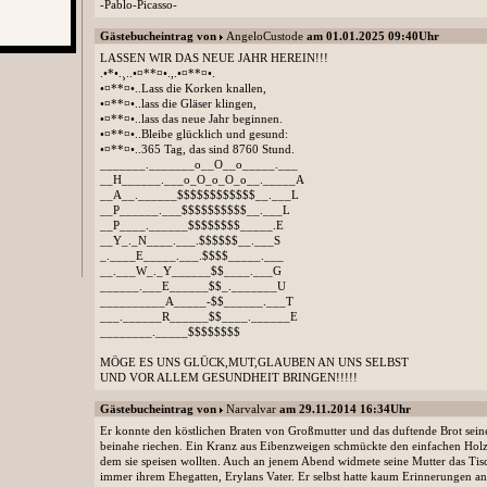
-Pablo-Picasso-
Gästebucheintrag von
AngeloCustode
am 01.01.2025 09:40Uhr
LASSEN WIR DAS NEUE JAHR HEREIN!!!
.•*•.¸..•¤**¤•.,.•¤**¤•.
•¤**¤•..Lass die Korken knallen,
•¤**¤•..lass die Gläser klingen,
•¤**¤•..lass das neue Jahr beginnen.
•¤**¤•..Bleibe glücklich und gesund:
•¤**¤•..365 Tag, das sind 8760 Stund.
_______._______o__O__o_____.___
__H______.___o_O_o_O_o__._____A
__A__.______$$$$$$$$$$$$__.___L
__P______.___$$$$$$$$$$__.___L
__P____.______$$$$$$$$_____.E
__Y_._N____.___.$$$$$$__.___S
_.____E_____.___.$$$$_____.___
__.___W_._Y______$$____.___G
______.___E______$$_._______U
__________A_____-$$______.___T
___.______R______$$____.______E
________._____$$$$$$$$
MÖGE ES UNS GLÜCK,MUT,GLAUBEN AN UNS SELBST
UND VOR ALLEM GESUNDHEIT BRINGEN!!!!!
Gästebucheintrag von
Narvalvar
am 29.11.2014 16:34Uhr
Er konnte den köstlichen Braten von Großmutter und das duftende Brot sein
beinahe riechen. Ein Kranz aus Eibenzweigen schmückte den einfachen Holzt
dem sie speisen wollten. Auch an jenem Abend widmete seine Mutter das Tis
immer ihrem Ehegatten, Erylans Vater. Er selbst hatte kaum Erinnerungen an