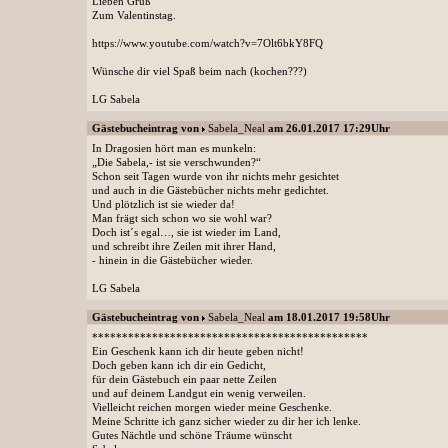
Lieben Gruß
Zum Valentinstag.
https://www.youtube.com/watch?v=7Olt6bkY8FQ
Wünsche dir viel Spaß beim nach (kochen???)
LG Sabela
Gästebucheintrag von
Sabela_Neal
am 26.01.2017 17:29Uhr
In Dragosien hört man es munkeln:
„Die Sabela,- ist sie verschwunden?“
Schon seit Tagen wurde von ihr nichts mehr gesichtet
und auch in die Gästebücher nichts mehr gedichtet.
Und plötzlich ist sie wieder da!
Man frägt sich schon wo sie wohl war?
Doch ist´s egal…, sie ist wieder im Land,
und schreibt ihre Zeilen mit ihrer Hand,
- hinein in die Gästebücher wieder.
LG Sabela
Gästebucheintrag von
Sabela_Neal
am 18.01.2017 19:58Uhr
**********************************************
Ein Geschenk kann ich dir heute geben nicht!
Doch geben kann ich dir ein Gedicht,
für dein Gästebuch ein paar nette Zeilen
und auf deinem Landgut ein wenig verweilen.
Vielleicht reichen morgen wieder meine Geschenke.
Meine Schritte ich ganz sicher wieder zu dir her ich lenke.
Gutes Nächtle und schöne Träume wünscht