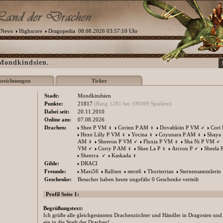
News
Highscore
Dragopedia
08.08.2026 03:57:10 Uhr
 Mondkindsien.
szeichnungen
Ticker
Stadt:
Mondkindsien
Punkte:
21817
(Rang 1281 bei 109369 Spielern)
Dabei seit:
20.11.2010
Online am:
07.08.2026
Drachen:
Shee P VM
♀
Corinn P AM
♀
Dovahkiin P VM
♂
Cori
Hexe Lilly P VM
♀
Yocina
♀
Coyunara P AM
♀
Shaya 
AM
♀
Sheeron P VM
♂
Fluxia P VM
♀
Sha Ni P VM
♂
VM
♂
Corry P AM
♀
Shee La P
♀
Arcron P
♂
Sheela 
Sheerca
♂
Kaskada
♀
Gilde:
DRACI
Freunde:
Maxi56
Ralfsen
stern6
Thorterrian
Sternensammlerin
Geschenke:
Besucher haben heute ungefähr 0 Geschenke verteilt
Profil Seite 1:
Begrüßungstext:
Ich grüße alle gleichgesinnten Drachenzüchter und Händler in Dragosien und
ein in die Stadt der Drachen!