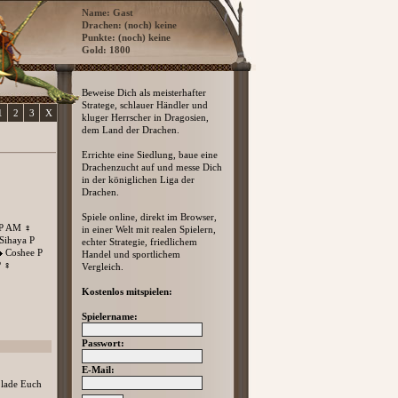
Name: Gast
Drachen: (noch) keine
Punkte: (noch) keine
Gold: 1800
Beweise Dich als meisterhafter
Stratege, schlauer Händler und
1
2
3
X
kluger Herrscher in Dragosien,
dem Land der Drachen.
Errichte eine Siedlung, baue eine
Drachenzucht auf und messe Dich
in der königlichen Liga der
Drachen.
Spiele online, direkt im Browser,
 P AM
♀
in einer Welt mit realen Spielern,
Sihaya P
echter Strategie, friedlichem
Coshee P
Handel und sportlichem
P
♀
Vergleich.
Kostenlos mitspielen:
Spielername:
Passwort:
E-Mail:
 lade Euch