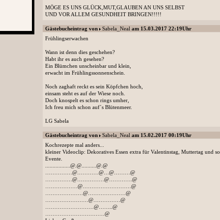
MÖGE ES UNS GLÜCK,MUT,GLAUBEN AN UNS SELBST
UND VOR ALLEM GESUNDHEIT BRINGEN!!!!!
Gästebucheintrag von
Sabela_Neal
am 15.03.2017 22:19Uhr
Frühlingserwachen
Wann ist denn dies geschehen?
Habt ihr es auch gesehen?
Ein Blümchen unscheinbar und klein,
erwacht im Frühlingssonnenschein.
Noch zaghaft reckt es sein Köpfchen hoch,
einsam steht es auf der Wiese noch.
Doch knospelt es schon rings umher,
Ich freu mich schon auf´s Blütenmeer.
LG Sabela
Gästebucheintrag von
Sabela_Neal
am 15.02.2017 00:19Uhr
Kochrezepte mal anders...
kleiner Videoclip: Dekoratives Essen extra für Valentinstag, Muttertag und so
Evente.
.................@.@..........@.@
……………@…………@…@………@
……………@……………@………….@
………………@………………………@
…………………@…………………@
……………………@……………@
………………………@……..@
……………………………@