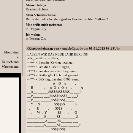
Meine Hobbys:
Drachenzüchten
Mein Schulabschluss:
Bin in der Lehre bei dem großen Drachenzüchter "Ralfsen"!
Man trifft mich meistens:
in Dragon City
Ich wohne:
in Dragon City
Gästebucheintrag von
AngeloCustode
am 01.01.2025 09:29Uhr
Mondkind
LASSEN WIR DAS NEUE JAHR HEREIN!!!
w
.•*•.¸..•¤**¤•.,.•¤**¤•.
Deutschland
•¤**¤•..Lass die Korken knallen,
Wassermann
•¤**¤•..lass die Gläser klingen,
•¤**¤•..lass das neue Jahr beginnen.
•¤**¤•..Bleibe glücklich und gesund:
•¤**¤•..365 Tag, das sind 8760 Stund.
_______._______o__O__o_____.___
__H______.___o_O_o_O_o__._____A
__A__.______$$$$$$$$$$$$__.___L
__P______.___$$$$$$$$$$__.___L
__P____.______$$$$$$$$_____.E
__Y_._N____.___.$$$$$$__.___S
_.____E_____.___.$$$$_____.___
__.___W_._Y______$$____.___G
______.___E______$$_._______U
__________A_____-$$______.___T
___.______R______$$____.______E
________._____$$$$$$$$