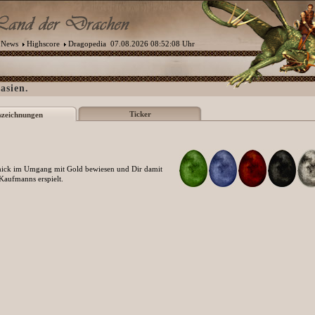
News
Highscore
Dragopedia
07.08.2026 08:52:08 Uhr
asien.
Ticker
szeichnungen
hick im Umgang mit Gold bewiesen und Dir damit
 Kaufmanns erspielt.