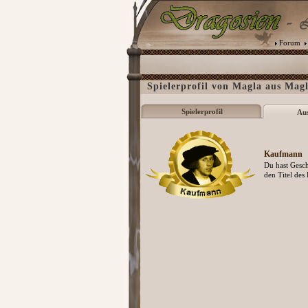
Forum
Spielerprofil von Magla aus Magl
Spielerprofil
Au
Kaufmann
Du hast Gesc
den Titel des