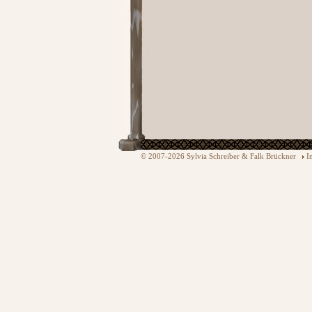
© 2007-2026 Sylvia Schreiber & Falk Brückner
I