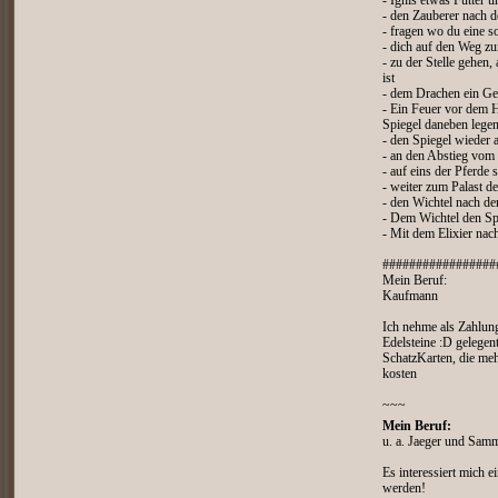
- Ignis etwas Futter u
- den Zauberer nach d
- fragen wo du eine s
- dich auf den Weg z
- zu der Stelle gehen,
ist
- dem Drachen ein Ge
- Ein Feuer vor dem
Spiegel daneben lege
- den Spiegel wieder
- an den Abstieg vom
- auf eins der Pferde 
- weiter zum Palast d
- den Wichtel nach de
- Dem Wichtel den Sp
- Mit dem Elixier na
#################
Mein Beruf:
Kaufmann
Ich nehme als Zahlun
Edelsteine :D gelegent
SchatzKarten, die meh
kosten
~~~
Mein Beruf:
u. a. Jaeger und Sam
Es interessiert mich
werden!