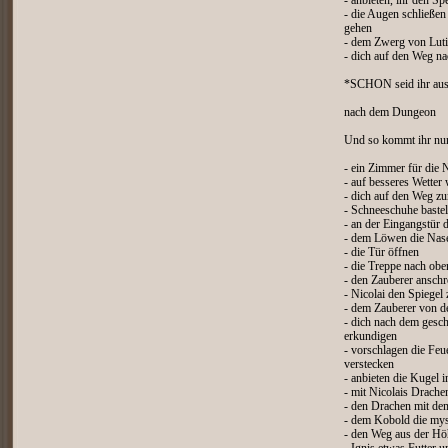
- anbieten, ihr den Sp
- die Augen schließe
gehen
- dem Zwerg von Luti
- dich auf den Weg n
*SCHON seid ihr aus
nach dem Dungeon
Und so kommt ihr nun
- ein Zimmer für die
- auf besseres Wetter
- dich auf den Weg z
- Schneeschuhe baste
- an der Eingangstür 
- dem Löwen die Nase
- die Tür öffnen
- die Treppe nach ob
- den Zauberer anschr
- Nicolai den Spiegel 
- dem Zauberer von d
- dich nach dem ges
erkundigen
- vorschlagen die Feu
verstecken
- anbieten die Kugel i
- mit Nicolais Drache
- den Drachen mit de
- dem Kobold die mys
- den Weg aus der Hö