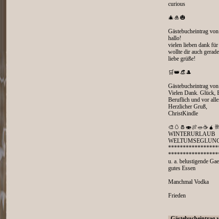
curious
🎄🎍🎃
Gästebucheintrag von
hallo!
vielen lieben dank für
wollte dir auch gerade 
liebe grüße!
🛒👑👒🎩
Gästebucheintrag vo
Vielen Dank. Glück, E
Beruflich und vor all
Herzlicher Gruß,
ChristKindle
🎨🥚🧂🍣🍖🥗☕🧉🥂
WINTERURLAUB
WELTUMSEGLUN
*****************
*****************
u. a. belustigende Ga
gutes Essen
Manchmal Vodka
Frieden
Gästebucheintrag 