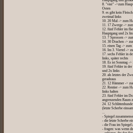
Hauptgang und gerad
8. "vier" ->zum Haup
Osten
9. es gibt kein Fleis
zweimal links
10. 20 Mal -> zum Ha
11. 17 Zwerge -> zum
12. fünf Fehler im fl
Hauptgang und 2x lin
13. 7 Sprossen -> zu
14. 30 Drachen -> zu
15. einen Tag -> zum
16. Im 3. Viertel -> 
17. sechs Fehler in 
links, später rechts
18. Es ist Sonntag -
19. fünf Fehler in d
und 2x links
20. als letztes der 
geradeaus
21. 12 Hämmer -> zu
22. Rentier -> zum Ha
links halten
23. fünf Fehler im Dr
angrenzenden Raum z
24. 12 Schlittenhund
(letzte Scherbe ein
...
- Spiegel zusammense
- die letzte Scherbe ei
- die Frau im Spiegel
- fragen: was wenn de