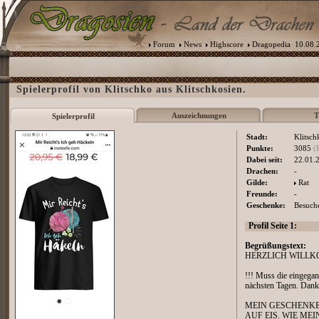
Forum
News
Highscore
Dragopedia
10.08.2
Spielerprofil von Klitschko aus Klitschkosien.
Auszeichnungen
T
Spielerprofil
Stadt:
Klitsch
Punkte:
3085
(
Dabei seit:
22.01.
Drachen:
-
Gilde:
Rat
Freunde:
-
Geschenke:
Besuche
Profil Seite 1:
Begrüßungstext:
HERZLICH WILL
!!! Muss die eingega
nächsten Tagen. Danke 
MEIN GESCHENKE
AUF EIS. WIE MEI