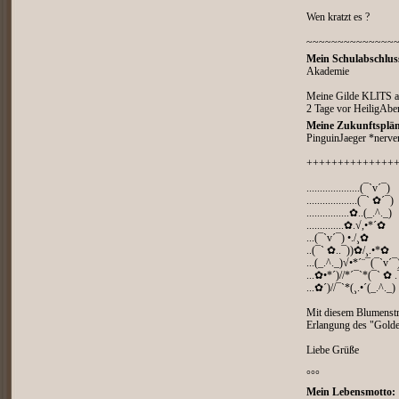
Wen kratzt es ?
~~~~~~~~~~~~~~
Mein Schulabschlus
Akademie
Meine Gilde KLITS a
2 Tage vor HeiligAbe
Meine Zukunftsplän
PinguinJaeger *nerve
++++++++++++++
....................(¯`v´¯)
...................(¯` ✿´¯)
................✿..(_.^._)
..............✿.√,•*´✿
...(¯`v´¯) •./¸✿
..(¯` ✿..¯))✿/¸.•*✿
...(_.^._)√•*´¨¯(¯`v´¯
...✿•*´)//*´¯`*(¯` ✿ .
...✿´)//¯`*(¸.•´(_.^._)
Mit diesem Blumenstra
Erlangung des "Golde
Liebe Grüße
°°°
Mein Lebensmotto: