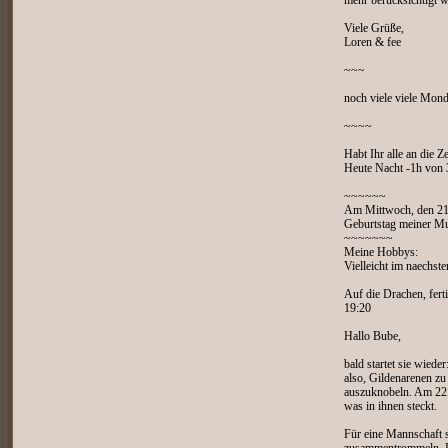
mehr berücksichtigt 
Viele Grüße,
Loren & fee
~~~
noch viele viele Mon
~~~~
Habt Ihr alle an die 
Heute Nacht -1h von 3
~~~~~~
Am Mittwoch, den 21
Geburtstag meiner Mut
~~~~~~~
Meine Hobbys:
Vielleicht im naechst
Auf die Drachen, fert
19:20
Hallo Bube,
bald startet sie wiede
also, Gildenarenen z
auszuknobeln. Am 22.
was in ihnen steckt.
Für eine Mannschaft 