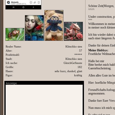
Schöne Zeit(Morgen, 
^^^^
Under construction, p
°°°
Willkommen in meinem
in meiner noch kleine
Ich bin wieder dabei 
nach einer längeren A
Danke für deinen Ein
Realer Name:
Klitschko sien
Meine Hobbys:
Alter:
57
Froehliche Weihnache
Postleitzahl:
*****
Stadt:
Klitschko sien
Hallo bei mir
Ich suche:
GleichGeSinnte
Bitte beehrt mich bal
Größe:
182
Gaestebucheintrag.
Haare:
sehr kurz, dunkel, glatt
Figur:
kräftig
Allen alles Gute im b
Hier: hoefliche Mitspi
FreundSchaftsAnfrag
angenommen.
Danke fuer Euer Vers
Nun muss ich mich s