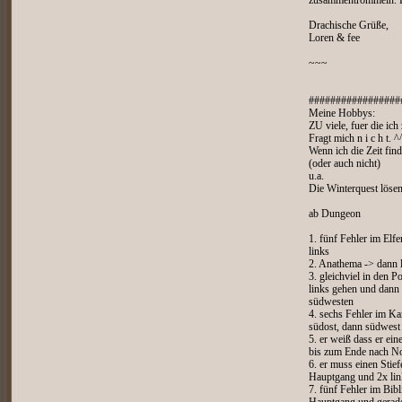
zusammentrommeln. Di
Drachische Grüße,
Loren & fee
~~~
#################
Meine Hobbys:
ZU viele, fuer die ich
Fragt mich n i c h t. ^
Wenn ich die Zeit find
(oder auch nicht)
u.a.
Die Winterquest löse
ab Dungeon
1. fünf Fehler im Elf
links
2. Anathema -> dann 
3. gleichviel in den 
links gehen und dann
südwesten
4. sechs Fehler im K
südost, dann südwest
5. er weiß dass er ei
bis zum Ende nach N
6. er muss einen Sti
Hauptgang und 2x lin
7. fünf Fehler im Bi