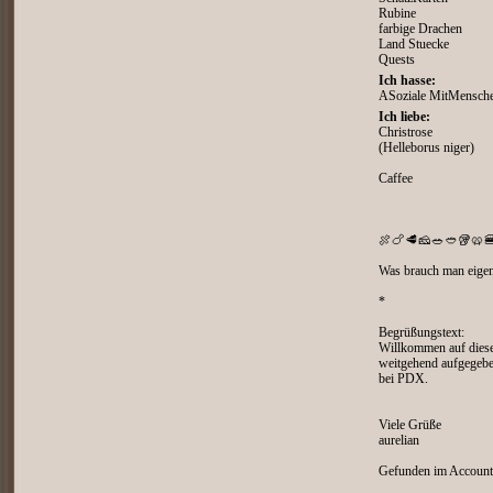
Rubine
farbige Drachen
Land Stuecke
Quests
Ich hasse:
ASoziale MitMensch
Ich liebe:
Christrose
(Helleborus niger)
Caffee
🍖🍗🥩🧀🥗🥙🥡🥨
Was brauch man eigen
*
Begrüßungstext:
Willkommen auf diesem
weitgehend aufgegebe
bei PDX.
Viele Grüße
aurelian
Gefunden im Account