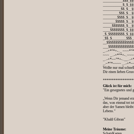
___________$$$_§§
___________$_$_§§
__________$$_$__§
_________$$$_$__§
________$$$$_$__§
_______$$$$$_$__§
_____$$$$$$$_$__§
____$$$$$$$$_$_§§
_$_$$$$$$$$$_$_§§
_$$_$________$$$_
__$$$$$$$$$$$$$$$
___$$$$$$$$$$$$$$
_..-+*°*+-.._ ~~~*°*
~~~ _..-+*°*+-..~~~~
_..-+*~~°*+-..__..-+
_.~*°*~~~~ _..-+*~~
Wollte nur mal schnel
Dir einen lieben Grus
*****************
Glück ist für mich:
"Ein gesegnetes und 
„Wenn Dir jemand erz
das, was einmal tot i
aber der Samen bleibt
Lebens.“
"Khalil Gibran"
Meine Träume:
SchatzKarten