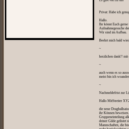
Es gibt viel zu tun
Privat: Habe ich gen
Hallo.
Ihr könnt Euch gerne
Aufnahmegesuche der
Wir sind im Aufbau.
Beehrt mich bald wie
~
herzlichen dank!! mit 
~
auch wenn es so aussch
meist bin ich woande
~
Nachmeldefrist zur 
Hallo MitStreiter XY
die neue Dragballsais
ihr Können beweisen. 
Gruppeneinteilung all
deiner Gilde gelistet
Mannschaften, die bis