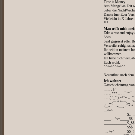
Time is Money
Aus Mangel an Zeit
ueber die NachtWachen
Danke fuer Euer Vers
Vielleicht in X Jahren
°°°
Man trifft mich meis
Take a rest and enjoy 
^^^^
Seid gegrüsst edler Be
Verweilet ruhig, sch
Ihr seid in meinem be
willkommen.
Ich habe nicht viel, a
Euch wohl.
^^^^^^^^^^^^
Neuaufbau nach dem 
Ich wohne:
Gästebucheintrag vo
…...`, | /
.-..-.,-***-,.-.-.¯`°´¯
.-..-.( °_° ),~*`+-..¯`°
......_,-+~* *~+-,_..`*
.(_.-~`+~-,__,~´`*´*
....^v^
_____________$…...
____... ^v^_____$$
_____________$_$$
_____________$$$ ….
_... ^v^_______$$_§