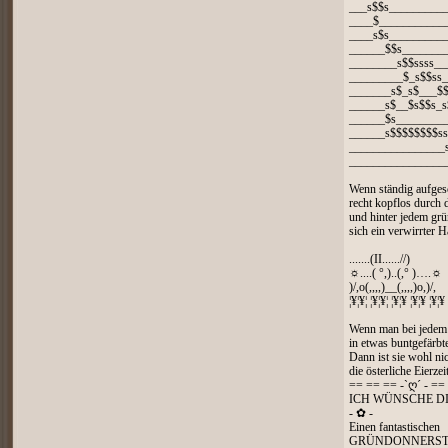
___s$$s_________
____$____________
____s$s__________
______$$s_______
________s$$ssss__
_________$_s$$ss_
_______s$_s$___$
______s$__$s$$s_s
______$s_________
______s$$$$$$$$ss
________________s
________________
Wenn ständig aufge
recht kopflos durch 
und hinter jedem gr
sich ein verwirrter H
.......(II......//)
☼....( °,)..(,° )….☼
)/,o(,,,,)__(,,,,)o,)/,
¦¥¦¥¦ ¦¥¦¥¦ ¦¥¦¥ ¦¥¦¥ ¦¥¦¥
Wenn man bei jedem 
in etwas buntgefärbtes
Dann ist sie wohl ni
die österliche Eierzei
== == == -`ღ´ - ==
ICH WÜNSCHE D
- ✿ -
Einen fantastischen
GRÜNDONNERST