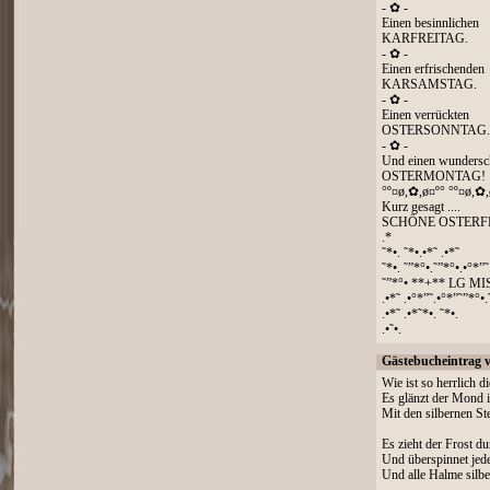
- ✿ -
Einen besinnlichen
KARFREITAG.
- ✿ -
Einen erfrischenden
KARSAMSTAG.
- ✿ -
Einen verrückten
OSTERSONNTAG.
- ✿ -
Und einen wunders
OSTERMONTAG!
°º¤ø,✿,ø¤º° °º¤ø,✿,
Kurz gesagt ....
SCHÖNE OSTERF
.*
˜*•. ˜*•.•*˜ .•*˜
˜*•. ˜”*°•.˜”*°•.•°*”˜
˜”*°• **+** LG MI
.•*˜ .•°*”˜.•°*”˜”*°•.
.•*˜ .•*˜*•. ˜*•.
.•˜•.
Gästebucheintrag 
Wie ist so herrlich d
Es glänzt der Mond i
Mit den silbernen S
Es zieht der Frost d
Und überspinnet jed
Und alle Halme silb