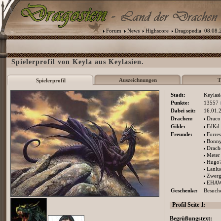
Forum
News
Highscore
Dragopedia
08.08.2
Spielerprofil von Keyla aus Keylasien.
Auszeichnungen
T
Spielerprofil
Stadt:
Keylasi
Punkte:
13557
Dabei seit:
16.01.
Drachen:
Draco
Gilde:
FdKd
Freunde:
Forres
Bonn
Drach
Meter
Hugo
Lanlu
Zwerg
EHA
Geschenke:
Besuche
Profil Seite 1:
Begrüßungstext: