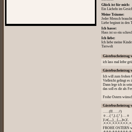
Glück ist für mich:
Ein Lächeln im Gesic
Meine Träume:
Jeder Mensch braucht
Liebe beginnt in den
Ich hasse:
Hass ist so ein schrec
Ich liebe:
Ich liebe meine Kinder
Tierwelt
Gästebucheintrag 
ich lass mal leibe gr
Gästebucheintrag 
Ich will zum frohen O
Vielleicht gelingt e
Dann lege ich in sei
das soll es dir als F
Frohe Ostern wünsc
Gästebucheintrag 
.......(II.......//)
☼....( ¹,)..(,¹ )….☼
)/,o(,,,,)__(,,,,)o,)/,
:*:*:*::*:*:*:*:*:*::*
FROHE OSTERN wü