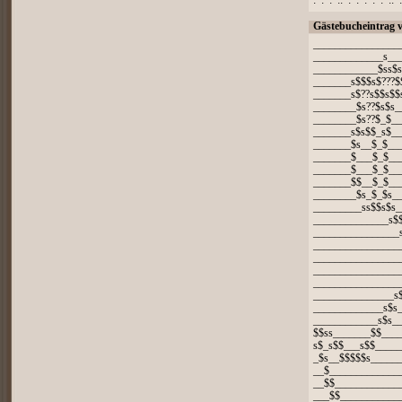
:*:*:*::*:*:*:*:*:*::
Gästebucheintrag 
________________
_____________s__
____________$ss$s
_______s$$$s$???$
_______s$??s$$s$$
________$s??$s$s_
________$s??$_$_
_______s$s$$_s$_
_______$s__$_$___
_______$___$_$__
_______$___$_$__
_______$$__$_$__
________$s_$_$s__
_________ss$$s$s_
______________s$
________________
_________________
_________________
________________
________________
_______________s$
_____________s$s_
____________s$s__
$$ss_______$$___
s$_s$$___s$$_____
_$s__$$$$$s______
__$______________
__$$_____________
___$$____________