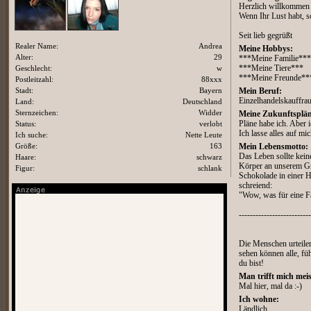
Herzlich willkommen 
Wenn Ihr Lust habt, s
Seit lieb gegrüßt
Realer Name:
Andrea
Meine Hobbys:
Alter:
29
***Meine Familie***
***Meine Tiere***
Geschlecht:
w
***Meine Freunde**
Postleitzahl:
88xxx
Stadt:
Bayern
Mein Beruf:
Einzelhandelskauffra
Land:
Deutschland
Sternzeichen:
Widder
Meine Zukunftsplän
Pläne habe ich. Aber 
Status:
verlobt
Ich lasse alles auf m
Ich suche:
Nette Leute
Größe:
163
Mein Lebensmotto:
Das Leben sollte keine
Haare:
schwarz
Körper an unserem Gra
Figur:
schlank
Schokolade in einer H
schreiend:
"Wow, was für eine F
--------------------------
Die Menschen urteile
sehen können alle, fü
du bist!
Man trifft mich meis
Mal hier, mal da :-)
Ich wohne:
Ländlich