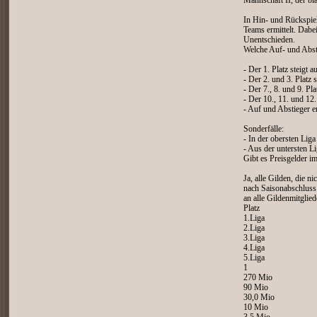
Mannschaft II, der bla
In Hin- und Rückspie
Teams ermittelt. Dabei
Unentschieden.
Welche Auf- und Abst
- Der 1. Platz steigt
- Der 2. und 3. Platz 
- Der 7., 8. und 9. Pl
- Der 10., 11. und 12.
- Auf und Abstieger e
Sonderfälle:
- In der obersten Liga
- Aus der untersten L
Gibt es Preisgelder i
Ja, alle Gilden, die n
nach Saisonabschluss
an alle Gildenmitgliede
Platz
1.Liga
2.Liga
3.Liga
4.Liga
5.Liga
1
270 Mio
90 Mio
30,0 Mio
10 Mio