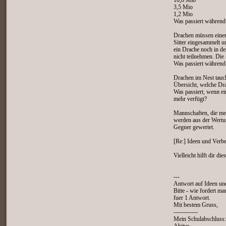
10,0 Mio
3,5 Mio
1,2 Mio
Was passiert während 
Drachen müssen einem
Sitter eingesammelt u
ein Drache noch in der
nicht teilnehmen. Die
Was passiert während
Drachen im Nest tauch
Übersicht, welche Dra
Was passiert, wenn ei
mehr verfügt?
Mannschaften, die meh
werden aus der Wertun
Gegner gewertet.
[Re:] Ideen und Verb
Vielleicht hilft dir d
---
Antwort auf Ideen un
Bitte - wie fordert m
fuer 1 Antwort.
Mit bestem Gruss,
------------
Mein Schulabschluss: