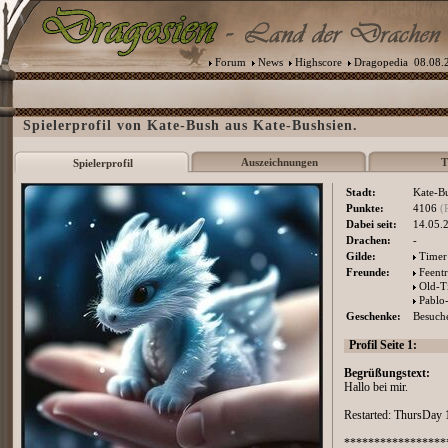
Forum
News
Highscore
Dragopedia
08.08.2
Spielerprofil von Kate-Bush aus Kate-Bushsien.
Auszeichnungen
T
Spielerprofil
Stadt:
Kate-B
Punkte:
4106
(
Dabei seit:
14.05.
Drachen:
-
Gilde:
Timer
Freunde:
Feent
Old-T
Pablo
Geschenke:
Besuche
Profil Seite 1:
Begrüßungstext:
Hallo bei mir.
Restarted: ThursDay
*****************