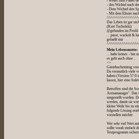
- weiter zum Palast d
- den Wichtel nach de
- Dem Wichtel den Sp
- Mit dem Elixier na
^^^^^^^^^^^^^^^^^
Das Leben ist gar nich
(Kurt Tucholski)
@gefunden im Profil
... passt, wackelt & ha
gefaellt mir
^^^^^^^^^^^^^^^^^
Mein Lebensmotto:
... habe keines - bin a
es geht auch ohne ...
<>
Gästebucheintrag vo
Da vermutlich viele v
haben (Version 57.0 un
lassen, hier eine Anle
Betroffen sind die S
Arenamanager". Das li
umgestellt wurden. D
werden, damit sie wie
kleine Weile bis zu ei
folgende Lösung erarbe
vorstellen möchte:
Wer sehr viel Wert au
sollte vorab einfach 
Textprogramm sichern,