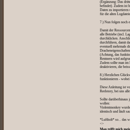
(Ergänzung: Das dritt
befindet). Zudem ist h
Daten zu importieren 
für die alten Logdate
7.) Nun folgen noch ei
Damit der Ressourceni
alle Betriebe (incl. 
durchklicken. Anschl
durchführen, damit da
eventuell mehrmals die
Dracheneigenschaften 
(Achtung, das funktio
Rentnern wird aufgrun
Zudem sollte man im 
deaktivieren, die bei
8.) Herzlichen Glück
funktionieren - wobei 
Diese Anleitung ist v
Reelstory, bei uns all
Sollte darüberhinaus 
wollen:
Violentmonkey wurde 
identisch und läuft sa
*Luftholt* so... das w
<>
Man trifft mich meis