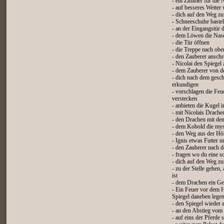
- ein Zimmer für die
- auf besseres Wetter
- dich auf den Weg z
- Schneeschuhe baste
- an der Eingangstür 
- dem Löwen die Nase
- die Tür öffnen
- die Treppe nach ob
- den Zauberer anschr
- Nicolai den Spiegel 
- dem Zauberer von d
- dich nach dem ges
erkundigen
- vorschlagen die Feu
verstecken
- anbieten die Kugel i
- mit Nicolais Drache
- den Drachen mit de
- dem Kobold die mys
- den Weg aus der Hö
- Ignis etwas Futter u
- den Zauberer nach d
- fragen wo du eine s
- dich auf den Weg z
- zu der Stelle gehen,
ist
- dem Drachen ein Ge
- Ein Feuer vor dem
Spiegel daneben lege
- den Spiegel wieder
- an den Abstieg vom
- auf eins der Pferde 