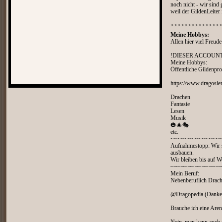
noch nicht - wir sind 
weil der GildenLeiter 
>>>>>>>>>>>>>>
Meine Hobbys:
Allen hier viel Freude
!DIESER ACCOUNT
Meine Hobbys:
Öffentliche Gildenprof
https://www.dragosien
Drachen
Fantasie
Lesen
Musik
🎃🎄🎭
etc.
~~~~~~~~~~~~~~
Aufnahmestopp: Wir s
ausbauen.
Wir bleiben bis auf W
~~~~~~~~~~~~~~
Mein Beruf:
Nebenberuflich Drach
@Dragopedia (Danke 
Brauche ich eine Are