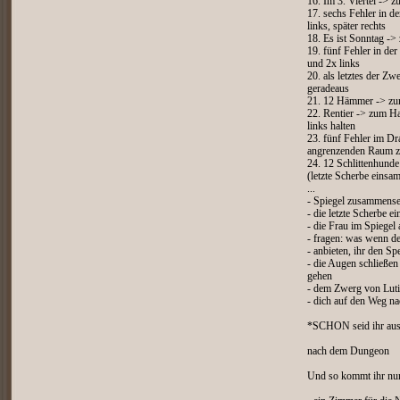
16. Im 3. Viertel -> 
17. sechs Fehler in 
links, später rechts
18. Es ist Sonntag -
19. fünf Fehler in d
und 2x links
20. als letztes der 
geradeaus
21. 12 Hämmer -> zu
22. Rentier -> zum Ha
links halten
23. fünf Fehler im Dr
angrenzenden Raum z
24. 12 Schlittenhund
(letzte Scherbe ein
...
- Spiegel zusammense
- die letzte Scherbe ei
- die Frau im Spiegel
- fragen: was wenn de
- anbieten, ihr den Sp
- die Augen schließe
gehen
- dem Zwerg von Luti
- dich auf den Weg n
*SCHON seid ihr aus
nach dem Dungeon
Und so kommt ihr nun