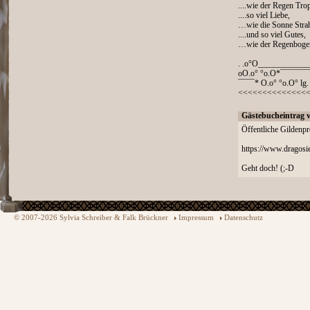
....wie der Regen Trop
....so viel Liebe,
…wie die Sonne Strah
....und so viel Gutes,
…wie der Regenbogen
. .o°O___________
oO.o° °o.O*¯¯¯¯¯¯¯
¯¯¯¯* O.o° °o.O° lg.
<<<<<<<<<<<<<<
Gästebucheintrag 
Öffentliche Gildenpro
https://www.dragosi
Geht doch! (;-D
© 2007-2026 Sylvia Schreiber & Falk Brückner
Impressum
Datenschutz