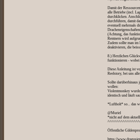
Damit der Ressourceni
alle Betriebe (incl. 
durchklicken. Anschl
durchführen, damit da
eventuell mehrmals die
Dracheneigenschaften 
(Achtung, das funktio
Rentnern wird aufgrun
Zudem sollte man im 
deaktivieren, die bei
8.) Herzlichen Glück
funktionieren - wobei 
Diese Anleitung ist v
Reelstory, bei uns all
Sollte darüberhinaus 
wollen:
Violentmonkey wurde 
identisch und läuft sa
*Luftholt* so... das w
@Muriel
*nicht auf dem aktuel
^^^^^^^^^^^^^^^^^
Öffentliche Gildenprof
https://www.dragosien