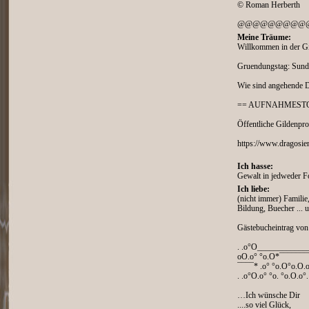
© Roman Herberth
@@@@@@@@@
Meine Träume:
Willkommen in der Gi
Gruendungstag: Sund
Wie sind angehende 
== AUFNAHMESTO
Öffentliche Gildenprof
https://www.dragosien
Ich hasse:
Gewalt in jedweder 
Ich liebe:
(nicht immer) Familie
Bildung, Buecher ... 
Gästebucheintrag vo
. .o°O___________
oO.o° °o.O*¯¯¯¯¯¯¯
¯¯¯¯* .o° °o.O°o.O.o
. .o°O.o° °o. °o.O.o°
…Ich wünsche Dir
....so viel Glück,