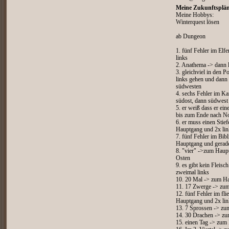
Meine Zukunftsplän
Meine Hobbys:
Winterquest lösen
ab Dungeon
1. fünf Fehler im Elf
links
2. Anathema -> dann 
3. gleichviel in den 
links gehen und dann
südwesten
4. sechs Fehler im K
südost, dann südwest
5. er weiß dass er ei
bis zum Ende nach N
6. er muss einen Sti
Hauptgang und 2x lin
7. fünf Fehler im Bi
Hauptgang und gerad
8. "vier" ->zum Haup
Osten
9. es gibt kein Fleis
zweimal links
10. 20 Mal -> zum Ha
11. 17 Zwerge -> zum
12. fünf Fehler im fl
Hauptgang und 2x lin
13. 7 Sprossen -> zu
14. 30 Drachen -> zu
15. einen Tag -> zum