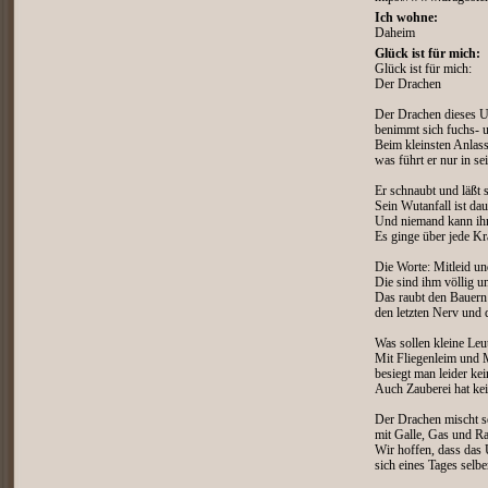
Ich wohne:
Daheim
Glück ist für mich:
Glück ist für mich:
Der Drachen
Der Drachen dieses 
benimmt sich fuchs- u
Beim kleinsten Anlass
was führt er nur in se
Er schnaubt und läßt 
Sein Wutanfall ist dau
Und niemand kann ihn
Es ginge über jede Kra
Die Worte: Mitleid u
Die sind ihm völlig u
Das raubt den Bauern
den letzten Nerv und 
Was sollen kleine Le
Mit Fliegenleim und
besiegt man leider ke
Auch Zauberei hat ke
Der Drachen mischt s
mit Galle, Gas und Rat
Wir hoffen, dass das
sich eines Tages selber 