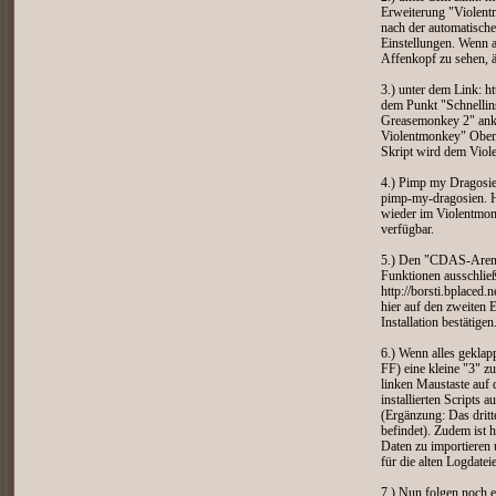
Erweiterung "Violentm
nach der automatische
Einstellungen. Wenn al
Affenkopf zu sehen, 
3.) unter dem Link: h
dem Punkt "Schnellin
Greasemonkey 2" ankli
Violentmonkey" Oben r
Skript wird dem Viol
4.) Pimp my Dragosien
pimp-my-dragosien. Hi
wieder im Violentmonk
verfügbar.
5.) Den "CDAS-Arenam
Funktionen ausschließ
http://borsti.bplaced.ne
hier auf den zweiten 
Installation bestätige
6.) Wenn alles geklapp
FF) eine kleine "3" zu
linken Maustaste auf 
installierten Scripts 
(Ergänzung: Das dritt
befindet). Zudem ist h
Daten zu importieren 
für die alten Logdate
7.) Nun folgen noch ei