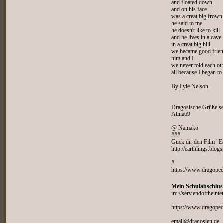
and floated down
and on his face
was a creat big frown
he said to me
he doesn't like to kill
and he lives in a cave
in a creat big hill
we became good frie
him and I
we never told each oth
all because I began to
By Lyle Nelson
Dragosische Grüße s
Alina69
@ Namako
###
Guck dir den Film "Ea
http://earthlings.blogs
#
https://www.dragoped
Mein Schulabschlus
irc://serv.endoftheint
https://www.dragoped
email@dragosien.de