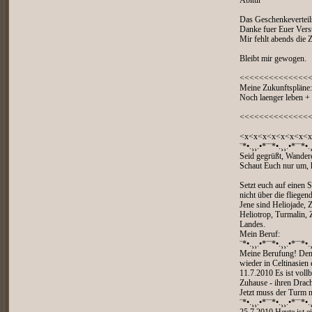
Abitur
Das Geschenkeverteils
Danke fuer Euer Vers
Mir fehlt abends die Z
Bleibt mir gewogen.
<<<<<<<<<<<<<<
Meine Zukunftspläne:
Noch laenger leben +
<<<<<<<<<<<<<<
<x<x<x<x<x<x<x<x
¨*•.¸¸.•*¨¨*•.¸¸.•*¨¨*•.
Seid gegrüßt, Wandere
Schaut Euch nur um, h
Setzt euch auf einen 
nicht über die flieg
Jene sind Heliojade, 
Heliotrop, Turmalin, 
Landes.
Mein Beruf:
¨*•.¸¸.•*¨¨*•.¸¸.•*¨¨*•.
Meine Berufung! Den 
wieder in Celtinasien
11.7.2010 Es ist vollb
Zuhause - ihren Drac
Jetzt muss der Turm n
¨*•.¸¸.•*¨¨*•.¸¸.•*¨¨*•.