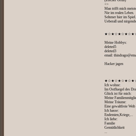
(irischer Gruß)
<>
Man trifft mich meist
Nie im realen Leben.
Seltener hier im Spiel.
Ueberall und nirgends
★☆★☆★☆★☆★
Meine Hobbys:
deleted5
deleted3
email: thindrago@ema
Hacker jagen
★☆★☆★☆★☆★
Ich wohne:
Im Ostfluegel des Dr
Glück ist für mich:
Meine Familienmitgli
Meine Träume:
Eine gewaltfreie Wel
Ich hasse:
Endemien,Kriege,...
Ich liebe:
Familie
Gemütlichkeit
...