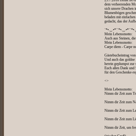
25.7.2010 Heute ist e
dem verheerenden Mon
sich unsere Drachen i
Blumenbögen geschmück
beladen mit einfache
gedacht, das der Aufb
¨*•.¸¸.•*¨¨*•.¸¸.•*¨¨*•.
Mein Lebensmotto:
Auch aus Steinen, die
Mein Lebensmotto:
Carpe diem - Carpe n
Gästebucheintrag vo
Und auch das goldne E
herein geplumpst zur s
Euch allen Dank und
für den Geschenke-re
<>
Mein Lebensmotto:
Nimm dir Zeit zum Tr
Nimm dir Zeit zum Nac
Nimm dir Zeit zum Lac
Nimm dir Zeit zum Lie
Nimm dir Zeit, um fre