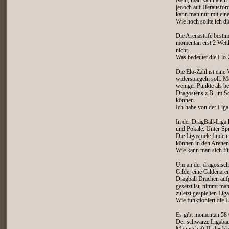
Nein, man kann auch 
jedoch auf Herausfor
kann man nur mit eine
Wie hoch sollte ich d
Die Arenastufe bestim
momentan erst 2 Wettk
nicht.
Was bedeutet die Elo
Die Elo-Zahl ist eine 
widerspiegeln soll. 
weniger Punkte als be
Dragosiens z.B. im Sc
können.
Ich habe von der Liga
In der DragBall-Liga
und Pokale. Unter Spi
Die Ligaspiele finden
können in den Arenen 
Wie kann man sich fü
Um an der dragosisch
Gilde, eine Gildenar
Dragball Drachen aufg
gesetzt ist, nimmt man
zuletzt gespielten Liga 
Wie funktioniert die 
Es gibt momentan 58 
Der schwarze Ligabaum 