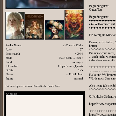
Begrüßungstext:
Guten Tag,
Begrüßungstext:
♦♦♦♦♦♦♦♦♦♦♦♦♦♦♦♦♦
♦♦♦ Willkommen auf 
♦♦♦♦♦♦♦♦♦♦♦♦♦♦♦♦♦
Ein wenig im Mittelal
Bauen, wirtschaften,
Realer Name:
(:-D nicht Käthe
horten.
Alter:
67
^^^^^^^^^^^^^^^^^
Bin neu- weiss nicht, 
Postleitzahl:
*0044
... auch nicht, wie 
Stadt:
Kate-Bush ... {sien}
/oder diese weitergibt 
Land:
sonstiges
Ich suche:
Chips,Pounds,Quests
*****************
Größe:
175
~~~~~~~~~~~~~~
Haare:
s. Profilbilder
Hallo und Willkommen
Figur:
normal
Würde mich über ein 
Also keine falsche Sc
Frühere Spielernamen: Kate-Bush; Bush-Kate
^^^^^^^^^^^^^^^^^
Öffentliche Gildenprof
https://www.dragosien
<<<<<<<<<<<<<<
https://www.dragosie