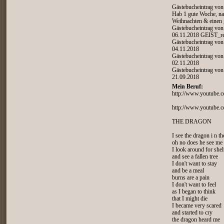
Gästebucheintrag vo
Hab 1 gute Woche, nap
Weihnachten & einen
Gästebucheintrag vo
06.11.2018 GEIST_re
Gästebucheintrag vo
04.11.2018
Gästebucheintrag vo
02.11.2018
Gästebucheintrag vo
21.09.2018
Mein Beruf:
http://www.youtub
http://www.youtube
THE DRAGON
I see the dragon i n t
oh no does he see me
I look around for shel
and see a fallen tree
I don't want to stay
and be a meal
burns are a pain
I don't want to feel
as I began to think
that I might die
I became very scared
and started to cry
the dragon heard me