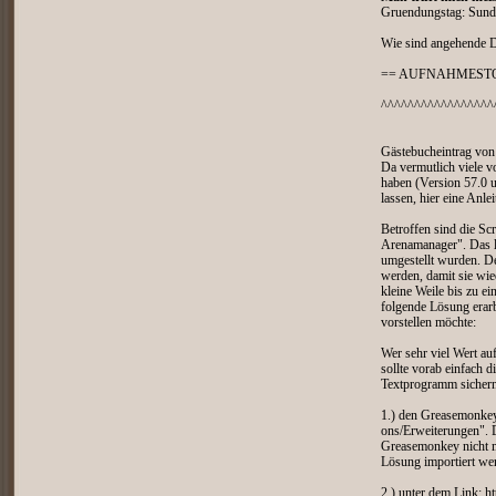
Gruendungstag: Sund
Wie sind angehende 
== AUFNAHMESTO
^^^^^^^^^^^^^^^^^
Gästebucheintrag vo
Da vermutlich viele v
haben (Version 57.0 un
lassen, hier eine Anle
Betroffen sind die S
Arenamanager". Das li
umgestellt wurden. D
werden, damit sie wie
kleine Weile bis zu ei
folgende Lösung erarbe
vorstellen möchte:
Wer sehr viel Wert au
sollte vorab einfach 
Textprogramm sichern,
1.) den Greasemonkey 
ons/Erweiterungen". D
Greasemonkey nicht m
Lösung importiert werd
2.) unter dem Link: h