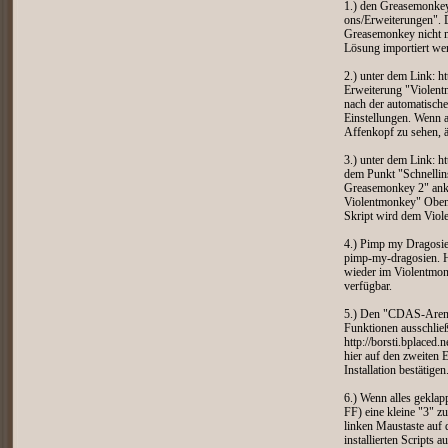
1.) den Greasemonkey 
ons/Erweiterungen". D
Greasemonkey nicht m
Lösung importiert werd
2.) unter dem Link: h
Erweiterung "Violentm
nach der automatische
Einstellungen. Wenn al
Affenkopf zu sehen, 
3.) unter dem Link: h
dem Punkt "Schnellin
Greasemonkey 2" ankli
Violentmonkey" Oben r
Skript wird dem Viol
4.) Pimp my Dragosien
pimp-my-dragosien. Hi
wieder im Violentmonk
verfügbar.
5.) Den "CDAS-Arenam
Funktionen ausschließ
http://borsti.bplaced.ne
hier auf den zweiten 
Installation bestätige
6.) Wenn alles geklapp
FF) eine kleine "3" zu
linken Maustaste auf 
installierten Scripts 