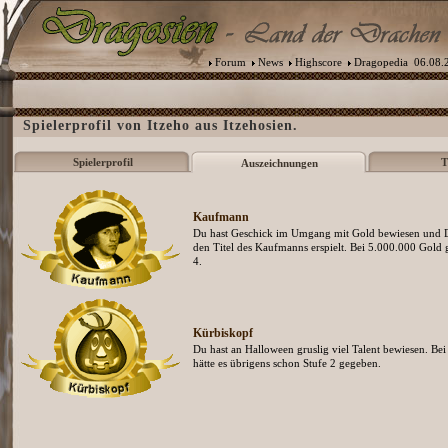
Forum
News
Highscore
Dragopedia
06.08.2
Spielerprofil von Itzeho aus Itzehosien.
Spielerprofil
T
Auszeichnungen
Kaufmann
Du hast Geschick im Umgang mit Gold bewiesen und D
den Titel des Kaufmanns erspielt. Bei 5.000.000 Gold g
4.
Kürbiskopf
Du hast an Halloween gruslig viel Talent bewiesen. Bei
hätte es übrigens schon Stufe 2 gegeben.