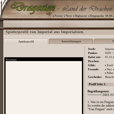
Forum
News
Highscore
Dragopedia
08.08.2
Spielerprofil von Imperial aus Imperialsien.
Auszeichnungen
T
Spielerprofil
Stadt:
Imperia
Punkte:
9295
(
Dabei seit:
01.12.
Drachen:
-
Gilde:
Zunft
Freunde:
Nari
Pallas
Geschenke:
Besuche
Profil Seite 1:
Begrüßungstext:
======== DIES I
1. Was ist ein Pingui
So werden die zahlrei
"Frau Pinguin" nach e