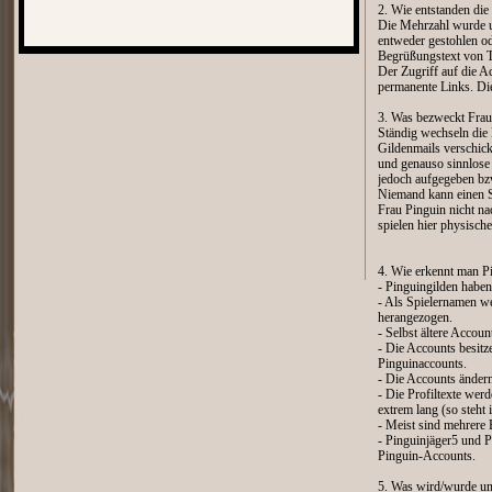
2. Wie entstanden di
Die Mehrzahl wurde u
entweder gestohlen o
Begrüßungstext von 
Der Zugriff auf die A
permanente Links. Die
3. Was bezweckt Frau
Ständig wechseln die
Gildenmails verschick
und genauso sinnlose 
jedoch aufgegeben bzw
Niemand kann einen Si
Frau Pinguin nicht na
spielen hier physisch
4. Wie erkennt man P
- Pinguingilden haben
- Als Spielernamen w
herangezogen.
- Selbst ältere Accoun
- Die Accounts besitz
Pinguinaccounts.
- Die Accounts änder
- Die Profiltexte werd
extrem lang (so steht 
- Meist sind mehrere B
- Pinguinjäger5 und P
Pinguin-Accounts.
5. Was wird/wurde un