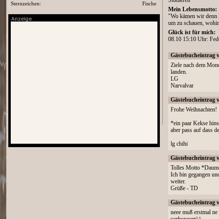
Studieren
Sternzeichen:
Fische
Mein Lebensmotto:
"Wo kämen wir denn h
um zu schauen, wohi
Glück ist für mich:
08.10 15:10 Uhr: Fed
Gästebucheintrag 
Ziele nach dem Mond,
landen.
LG
Narvalvar
Gästebucheintrag 
Frohe Weihnachten!
*ein paar Kekse hins
aber pass auf dass d
lg chihi
Gästebucheintrag 
Tolles Motto *Daum
Ich bin gegangen und
weiter.
Grüße - TD
Gästebucheintrag 
neee muß erstmal ne g