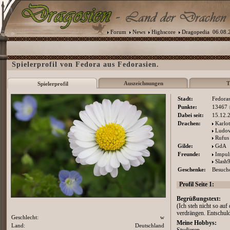
Forum
News
Highscore
Dragopedia
06.08.2
Spielerprofil von Fedora aus Fedorasien.
Auszeichnungen
T
Spielerprofil
Stadt:
Fedoras
Punkte:
13467
Dabei seit:
15.12.
Drachen:
Karlot
Ludov
Rufus
Gilde:
GdA
Freunde:
Impul
Slash
Geschenke:
Besuche
Profil Seite 1:
Begrüßungstext:
(Ich steh nicht so auf
verdrängen. Entschuld
Geschlecht:
w
Meine Hobbys:
Land:
Deutschland