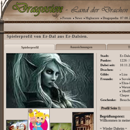
Forum
News
Highscore
Dragopedia
07.08.2
Spielerprofil von Er-Dal aus Er-Dalsien.
Auszeichnungen
T
Spielerprofil
Stadt:
Er-Dals
Punkte:
1226
(
Dabei seit:
10.11.
Drachen:
-
Gilde:
Liza
Freunde:
Suvo
Eliza-
Waru
1RedB
Claque
Geschenke:
Besuche
Profil Seite 1:
Begrüßungstext:
Willkommen in meiner 
= Wieder Daheim =