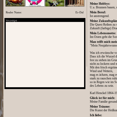
Meine Hobbys:
U.a. Brunnen bauen, 
Realer Name:
Er-Dal
Mein Beruf:
Ist anstrengend.
Meine Zukunftsplän
Die Quest Reihen zu 
Zukunft (farbige) Dra
Mein Lebensmotto:
Im Osten geht die Son
Man trifft mich meis
"Mein Neujahrswuns
Was ich erwünsche v
Dass ich die Wurzel d
fest zu stehen im Gru
nicht zu lockern und
Mit den frisch ergrün
Wind und Wettern,
mag es ächzen, mag e
stark zu rauschen ruhi
so in Regen wie im 
des Lebens zu sein.
Karl Henckel 1864-1
Glück ist für mich:
Meine Familie gesund
Meine Träume:
Die Kunst der Heilku
Ich liebe: