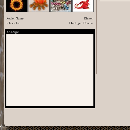
Realer Name:
Dicker
Ich suche:
1 farbigen Drache