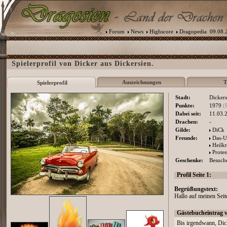
Forum
News
Highscore
Dragopedia
09.08.2
Spielerprofil von Dicker aus Dickersien.
Auszeichnungen
T
Spielerprofil
Stadt:
Dickers
Punkte:
1979
(
Dabei seit:
11.03.
Drachen:
-
Gilde:
DiCk
Freunde:
Das-U
Heilkr
Protes
Geschenke:
Besuche
Profil Seite 1:
Begrüßungstext:
Hallo auf meinen Seite
Gästebucheintrag 
Bis irgendwann, Dic