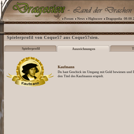
Forum
News
Highscore
Dragopedia
08.08.2
Spielerprofil von Coque57 aus Coque57sien.
Spielerprofil
T
Auszeichnungen
Kaufmann
Du hast Geschick im Umgang mit Gold bewiesen und D
den Titel des Kaufmanns erspielt.