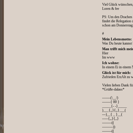
Viel Glück wünschen
Loren & fee
PS: Um den Drachen n
findet die Relegation
schon am Donnerstag
#
Mein Lebensmotto:
Was Du heute kannst 
Man trifft mich meis
Hier
Im www
Ich wohne:
In einem Ei in einem 
Glück ist für mich:
Zufrieden ErzAlt zu 
Vielen lieben Dank f
*Grüße-dalass*
-------(\__/)
-------{ 00 }
_____{- -}_____
)___{,,}{,,}___(
---)__{ _ }__(
-----{,,}{,,}
--------((
---------))
--------((