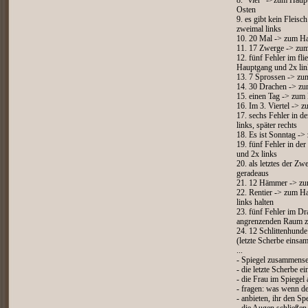
8. "vier" ->zum Haup
Osten
9. es gibt kein Fleis
zweimal links
10. 20 Mal -> zum Ha
11. 17 Zwerge -> zum
12. fünf Fehler im fl
Hauptgang und 2x lin
13. 7 Sprossen -> zu
14. 30 Drachen -> zu
15. einen Tag -> zum
16. Im 3. Viertel -> 
17. sechs Fehler in 
links, später rechts
18. Es ist Sonntag -
19. fünf Fehler in d
und 2x links
20. als letztes der 
geradeaus
21. 12 Hämmer -> zu
22. Rentier -> zum Ha
links halten
23. fünf Fehler im Dr
angrenzenden Raum z
24. 12 Schlittenhund
(letzte Scherbe ein
...
- Spiegel zusammense
- die letzte Scherbe ei
- die Frau im Spiegel
- fragen: was wenn de
- anbieten, ihr den Sp