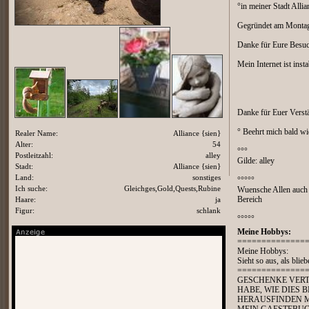
°in meiner Stadt Allia
Gegründet am Montag
Danke für Eure Besuc
Mein Internet ist inst
Danke für Euer Verst
° Beehrt mich bald wi
Realer Name:
Alliance {sien}
Alter:
54
°°°
Postleitzahl:
alley
Gilde: alley
Stadt:
Alliance {sien}
Land:
sonstiges
°°°°°
Ich suche:
Gleichges,Gold,Quests,Rubine
Wuensche Allen auch w
Haare:
ja
Bereich
Figur:
schlank
°°°°°
Meine Hobbys:
==============
Meine Hobbys:
Sieht so aus, als blieb
==============
GESCHENKE VERTE
HABE, WIE DIES 
HERAUSFINDEN MU