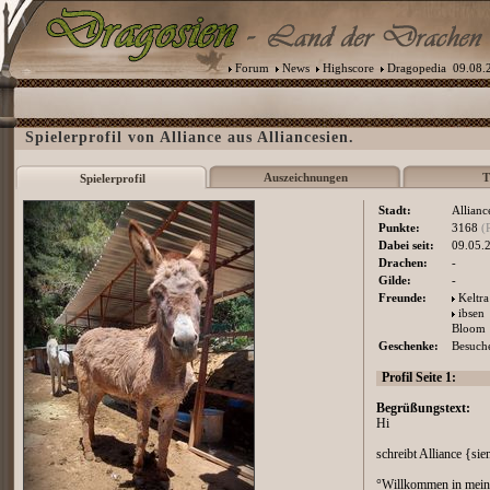
Forum
News
Highscore
Dragopedia
09.08.2
Spielerprofil von Alliance aus Alliancesien.
Auszeichnungen
T
Spielerprofil
Stadt:
Allianc
Punkte:
3168
(
Dabei seit:
09.05.
Drachen:
-
Gilde:
-
Freunde:
Keltra
ibsen
Bloom
Geschenke:
Besuche
Profil Seite 1:
Begrüßungstext:
Hi
schreibt Alliance {sie
°Willkommen in mein