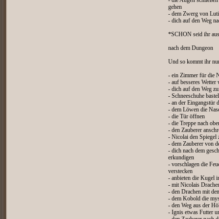
- die Augen schließe
gehen
- dem Zwerg von Luti
- dich auf den Weg n
*SCHON seid ihr aus
nach dem Dungeon
Und so kommt ihr nun
- ein Zimmer für die
- auf besseres Wetter
- dich auf den Weg z
- Schneeschuhe baste
- an der Eingangstür 
- dem Löwen die Nase
- die Tür öffnen
- die Treppe nach ob
- den Zauberer anschr
- Nicolai den Spiegel 
- dem Zauberer von d
- dich nach dem ges
erkundigen
- vorschlagen die Feu
verstecken
- anbieten die Kugel i
- mit Nicolais Drache
- den Drachen mit de
- dem Kobold die mys
- den Weg aus der Hö
- Ignis etwas Futter u