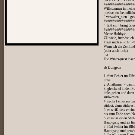
MEIN GAESTEBUC
#################
Willkommen in meinem 
huebschen freundlich
" verwalter_sien " get
#################
" Tritt ein - bring Glu
#################
Meine Hobbys:
ZU viele, fuer die ich
Fragt mich n i c h t. ^
Wenn ich die Zeit find
(oder auch nicht)
u.a.
Die Winterquest löse
ab Dungeon
1. fünf Fehler im Elf
links
2. Anathema -> dann 
3. gleichviel in den 
links gehen und dann
südwesten
4. sechs Fehler im K
südost, dann südwest
5. er weiß dass er ei
bis zum Ende nach N
6. er muss einen Sti
Hauptgang und 2x lin
7. fünf Fehler im Bi
Hauptgang und gerad