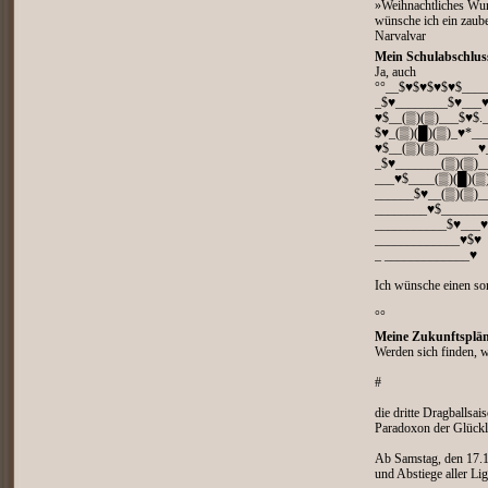
»Weihnachtliches Wu
wünsche ich ein zaube
Narvalvar
Mein Schulabschlus
Ja, auch
°°__$♥$♥$♥$♥$___
_$♥________$♥___♥
♥$__(▒)(▒)___$♥$.
$♥_(▒)(█)(▒)_♥*__
♥$__(▒)(▒)______♥
_$♥_______(▒)(▒)
___♥$____(▒)(█)(▒
______$♥__(▒)(▒)__
________♥$_______
___________$♥___♥
_____________♥$♥
_ _____________♥
Ich wünsche einen so
°°
Meine Zukunftsplän
Werden sich finden, w
#
die dritte Dragballsai
Paradoxon der Glückl
Ab Samstag, den 17.12
und Abstiege aller Lige