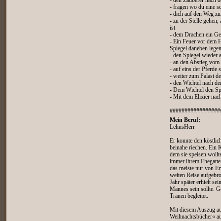
- den Zauberer nach d
- fragen wo du eine s
- dich auf den Weg z
- zu der Stelle gehen,
ist
- dem Drachen ein Ge
- Ein Feuer vor dem
Spiegel daneben lege
- den Spiegel wieder
- an den Abstieg vom
- auf eins der Pferde 
- weiter zum Palast d
- den Wichtel nach de
- Dem Wichtel den Sp
- Mit dem Elixier na
#################
Mein Beruf:
LehnsHerr
Er konnte den köstlic
beinahe riechen. Ein 
dem sie speisen woll
immer ihrem Ehegatten
das meiste nur von Er
weiten Reise aufgebro
Jahr später erhielt se
Mannes sein sollte. G
Tränen begleitet.
Mit diesem Auszug aus
Weihnachtsbücher« a