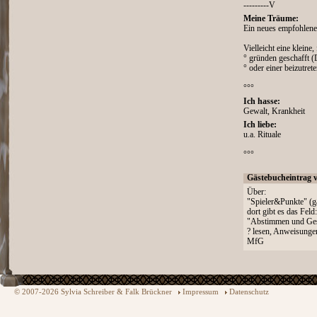
---------V
Meine Träume:
Ein neues empfohlenes
Vielleicht eine kleine,
° gründen geschafft 
° oder einer beizutret
°°°
Ich hasse:
Gewalt, Krankheit
Ich liebe:
u.a. Rituale
°°°
Gästebucheintrag 
Über:
"Spieler&Punkte" (g
dort gibt es das Feld:
"Abstimmen und Ges
? lesen, Anweisungen
MfG
© 2007-2026 Sylvia Schreiber & Falk Brückner
Impressum
Datenschutz