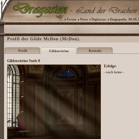
Forum
News
Highscore
Dragopedia
08.08.2
Profil der Gilde McDon (McDon).
Profil
Kontakt
Gildenvitrine
Gildenvitrine Stufe 0
Erfolge:
- noch keine -