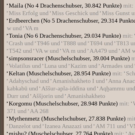
Maila
(No 4 Drachenschubser, 30.842 Punkte)
mit:
Miss Erfolg
und
Miss Geschick
und
Miss Gunst
u
Erdbeerchen
(No 5 Drachenschubser, 29.314 Punkt
w
und
VA m
Tonia
(No 6 Drachenschubser, 29.034 Punkte)
mit:
Crash
und
T946
und
T888
und
T694
und
T813
u
T542
und
VA w
und
VA m
und
AA479
und
AM 
simpsonsracer
(Muschelschubser, 39.004 Punkte)
m
Volatilus
und
Luna
und
Kazim
und
Armades
und
Keltan
(Muschelschubser, 28.954 Punkte)
mit:
Sch
Adahyschad
und
Amanishakheto I
und
Anna Anac
kabkabū
und
Aššur-apla-iddina
und
Aqḫammu
un
Durr
und
Aššjorin
und
Amanishakheto
Korgomu
(Muschelschubser, 28.948 Punkte)
mit:
371
und
AA 268
Mythenmetz
(Muschelschubser, 27.838 Punkte)
mi
Danzelot
und
Izanea Anazazi
und
AM 711
und
V
mishu2
(Muschelschubser, 27.764 Punkte)
mit:
Ay