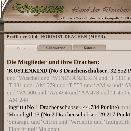
Forum
News
Highscore
Dragopedia
10.08.2
Profil der Gilde NORDOST-DRACHEN (MEER).
Gildenvitrine
Kontakt
Profil
Die Mitglieder und ihre Drachen:
KÜSTENKIND
(
No 3 Drachenschubser
, 32.852 
und
Wuschel
und
WINDTÄNZERIN
und
T 1111
T 881
und
AM 579
und
T 553
und
AM w
und
A
und
VA 500
und
AA 494
und
AA 478
und
T 450
AM 244
ingritt
(No 1 Drachenschubser, 44.784 Punkte)
mit
Moonligth13
(No 2 Drachenschubser, 29.217 Punk
Smaragd
und
Citrin
und
Verdelith
und
Indigolith
Fluorit
und
Malachit