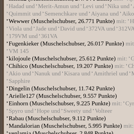
Hadad
und
Merit-Amun
und
Levi
und
Nika
und
Quimmit
und
Semenchkare
und
Aiyana
und
Aiko
Wewwer
(Muschelschubser, 26.771 Punkte)
mit:
H
Viola
und
Jade
und
David
und
372VA
und
312V
179VM
und
361VA
Fugenkieker
(Muschelschubser, 26.017 Punkte)
mi
VM 145
kilojoule
(Muschelschubser, 25.612 Punkte)
mit:
G
Chihico
(Muschelschubser, 19.207 Punkte)
mit:
Ch
Akio
und
Nanuk
und
Kisara
und
Amithriel
und
Sapphire
Dingelin
(Muschelschubser, 11.742 Punkte)
Arielle127
(Muschelschubser, 9.557 Punkte)
Einhorn
(Muschelschubser, 9.225 Punkte)
mit:
Cyr
Spyro
und
Hope
und
Sweety
und
Volteer
Rabau
(Muschelschubser, 9.112 Punkte)
Mandalorian
(Muschelschubser, 5.995 Punkte)
mit
venlamia
(Muschelschubser, 2.848 Punkte)