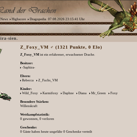
News
Highscore
Dragopedia
07.08.2026 23:15:41 Uhr
ra-sien.
Z_Foxy_VM ♂ (1321 Punkte, 0 Elo)
Z_Foxy_VM
ist ein erfahrener, erwachsener Drache.
Besitzer:
-Saphira-
Eltern:
Rebecca
Z_Fuchs_VM
Kinder:
Wild_Foxy
Karmifoxy
Daphne
Diana
Mr_Green
Foxy
Besondere Stärken:
Willenskraft
Wettkampfstatistik:
0 gewonnen, 0 verloren
Geschenke:
0 Gäste haben heute ungefähr 0 Geschenke verteilt