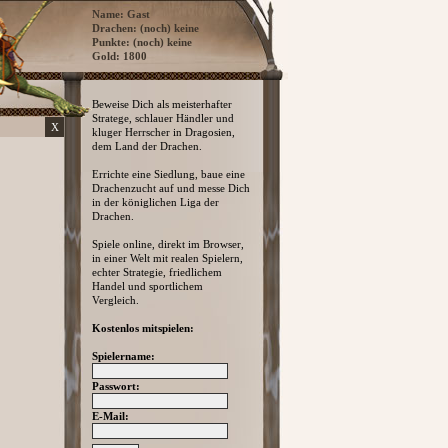
Name: Gast
Drachen: (noch) keine
Punkte: (noch) keine
Gold: 1800
Beweise Dich als meisterhafter
Stratege, schlauer Händler und
X
kluger Herrscher in Dragosien,
dem Land der Drachen.
Errichte eine Siedlung, baue eine
Drachenzucht auf und messe Dich
in der königlichen Liga der
Drachen.
Spiele online, direkt im Browser,
in einer Welt mit realen Spielern,
echter Strategie, friedlichem
Handel und sportlichem
Vergleich.
Kostenlos mitspielen:
Spielername:
Passwort:
E-Mail: