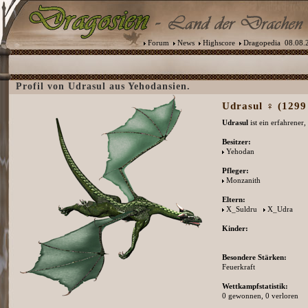
Forum
News
Highscore
Dragopedia
08.08.2
Profil von Udrasul aus Yehodansien.
Udrasul ♀ (1299 
Udrasul
ist ein erfahrener
Besitzer:
Yehodan
Pfleger:
Monzanith
Eltern:
X_Suldru
X_Udra
Kinder:
Besondere Stärken:
Feuerkraft
Wettkampfstatistik:
0 gewonnen, 0 verloren