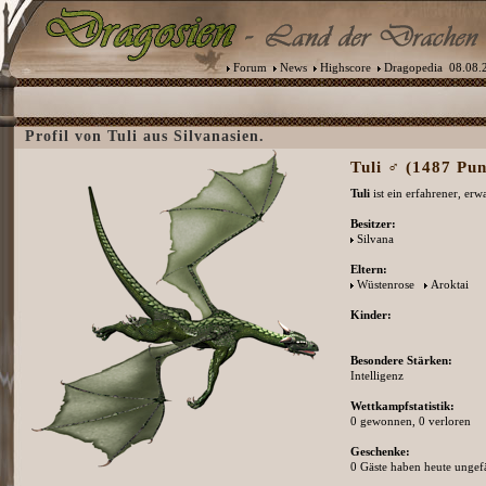
Forum
News
Highscore
Dragopedia
08.08.2
Profil von Tuli aus Silvanasien.
Tuli ♂ (1487 Pun
Tuli
ist ein erfahrener, er
Besitzer:
Silvana
Eltern:
Wüstenrose
Aroktai
Kinder:
Besondere Stärken:
Intelligenz
Wettkampfstatistik:
0 gewonnen, 0 verloren
Geschenke:
0 Gäste haben heute ungefä