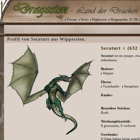
Forum
News
Highscore
Dragopedia
07.08.2
Profil von Seraturt aus Wippersien.
Seraturt ♀ (632 
Seraturt
ist ein junger, e
teilnehmen.
Besitzer:
Wipper
Eltern:
Turteltaube
Seraphino
Kinder:
Besondere Stärken:
Kraft
Wettkampfstatistik:
0 gewonnen, 0 verloren
Geschenke:
0 Gäste haben heute ungefä