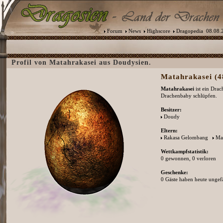
Forum
News
Highscore
Dragopedia
08.08.2
Profil von Matahrakasei aus Doudysien.
Matahrakasei (4
Matahrakasei
ist ein Drac
Drachenbaby schlüpfen.
Besitzer:
Doudy
Eltern:
Rakasa Gelombang
Ma
Wettkampfstatistik:
0 gewonnen, 0 verloren
Geschenke:
0 Gäste haben heute ungefä