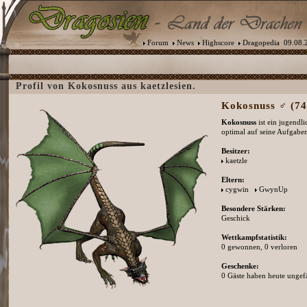
Forum
News
Highscore
Dragopedia
09.08.2
Profil von Kokosnuss aus kaetzlesien.
Kokosnuss ♂ (74
Kokosnuss
ist ein jugendl
optimal auf seine Aufgaben
Besitzer:
kaetzle
Eltern:
cygwin
GwynUp
Besondere Stärken:
Geschick
Wettkampfstatistik:
0 gewonnen, 0 verloren
Geschenke:
0 Gäste haben heute ungefä