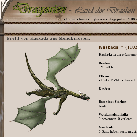
Forum
News
Highscore
Dragopedia
09.08.2
Profil von Kaskada aus Mondkindsien.
Kaskada ♀ (1103
Kaskada
ist ein erfahrene
Besitzer:
Mondkind
Eltern:
Flinky P VM
Sheela P
Kinder:
Besondere Stärken:
Kraft
Wettkampfstatistik:
0 gewonnen, 0 verloren
Geschenke:
0 Gäste haben heute ungefä