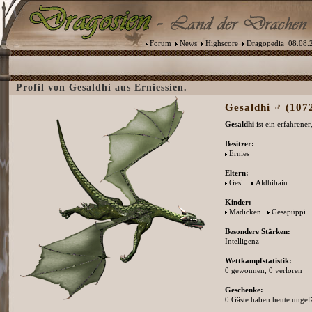
Forum
News
Highscore
Dragopedia
08.08.2
Profil von Gesaldhi aus Erniessien.
Gesaldhi ♂ (1072
Gesaldhi
ist ein erfahrene
Besitzer:
Ernies
Eltern:
Gesil
Aldhibain
Kinder:
Madicken
Gesapüppi
Besondere Stärken:
Intelligenz
Wettkampfstatistik:
0 gewonnen, 0 verloren
Geschenke:
0 Gäste haben heute ungefä