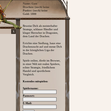
Name: Gast
Drachen: (noch) keine
Punkte: (noch) keine
Gold: 1800
Beweise Dich als meisterhafter
Stratege, schlauer Händler und
X
kluger Herrscher in Dragosien,
dem Land der Drachen.
Errichte eine Siedlung, baue eine
Drachenzucht auf und messe Dich
in der königlichen Liga der
Drachen.
Spiele online, direkt im Browser,
in einer Welt mit realen Spielern,
echter Strategie, friedlichem
Handel und sportlichem
Vergleich.
Kostenlos mitspielen:
Spielername:
Passwort:
E-Mail: