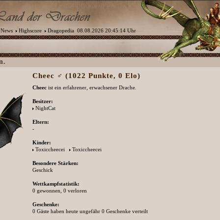
News
Highscore
Dragopedia
08.08.2026 20:45:14 Uhr
n.
Cheec ♂ (1022 Punkte, 0 Elo)
Cheec
ist ein erfahrener, erwachsener Drache.
Besitzer:
NightCat
Eltern:
-
Kinder:
Toxiccheecei
Toxiccheecei
Besondere Stärken:
Geschick
Wettkampfstatistik:
0 gewonnen, 0 verloren
Geschenke:
0 Gäste haben heute ungefähr 0 Geschenke verteilt