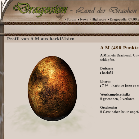
Forum
News
Highscore
Dragopedia
07.08.2
Profil von A M aus hacki51sien.
A M (498 Punkte
A M
ist ein Drachenei. Un
schlüpfen.
Besitzer:
hacki51
Eltern:
7 W
hacki er kann es 
Wettkampfstatistik:
0 gewonnen, 0 verloren
Geschenke:
0 Gäste haben heute ungefä