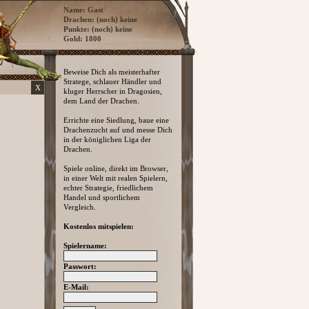
Name: Gast
Drachen: (noch) keine
Punkte: (noch) keine
Gold: 1800
Beweise Dich als meisterhafter
Stratege, schlauer Händler und
X
kluger Herrscher in Dragosien,
dem Land der Drachen.
Errichte eine Siedlung, baue eine
Drachenzucht auf und messe Dich
in der königlichen Liga der
Drachen.
Spiele online, direkt im Browser,
in einer Welt mit realen Spielern,
echter Strategie, friedlichem
Handel und sportlichem
Vergleich.
Kostenlos mitspielen:
Spielername:
Passwort:
E-Mail: