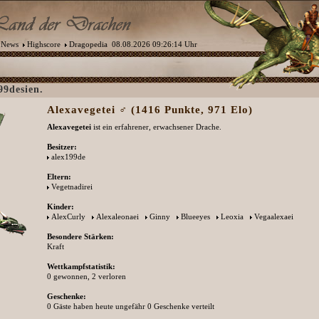
News
Highscore
Dragopedia
08.08.2026 09:26:14 Uhr
99desien.
Alexavegetei ♂ (1416 Punkte, 971 Elo)
Alexavegetei
ist ein erfahrener, erwachsener Drache.
Besitzer:
alex199de
Eltern:
Vegetnadirei
Kinder:
AlexCurly
Alexaleonaei
Ginny
Blueeyes
Leoxia
Vegaalexaei
Besondere Stärken:
Kraft
Wettkampfstatistik:
0 gewonnen, 2 verloren
Geschenke:
0 Gäste haben heute ungefähr 0 Geschenke verteilt